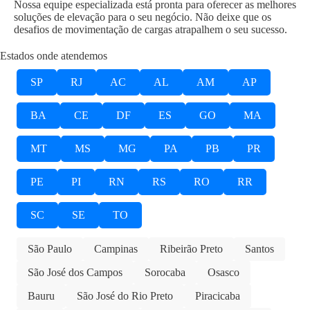
Nossa equipe especializada está pronta para oferecer as melhores
soluções de elevação para o seu negócio. Não deixe que os
desafios de movimentação de cargas atrapalhem o seu sucesso.
Estados onde atendemos
SP
RJ
AC
AL
AM
AP
BA
CE
DF
ES
GO
MA
MT
MS
MG
PA
PB
PR
PE
PI
RN
RS
RO
RR
SC
SE
TO
São Paulo
Campinas
Ribeirão Preto
Santos
São José dos Campos
Sorocaba
Osasco
Bauru
São José do Rio Preto
Piracicaba