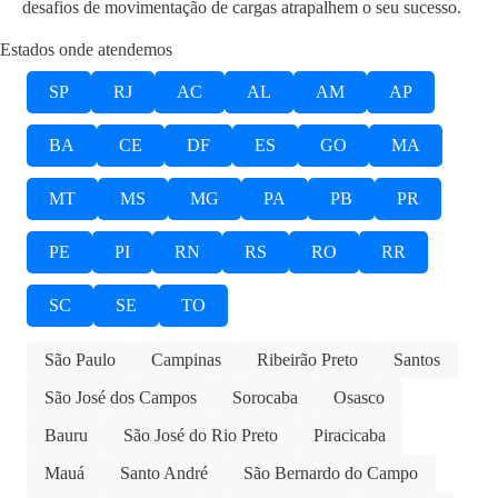
desafios de movimentação de cargas atrapalhem o seu sucesso.
Estados onde atendemos
SP
RJ
AC
AL
AM
AP
BA
CE
DF
ES
GO
MA
MT
MS
MG
PA
PB
PR
PE
PI
RN
RS
RO
RR
SC
SE
TO
São Paulo
Campinas
Ribeirão Preto
Santos
São José dos Campos
Sorocaba
Osasco
Bauru
São José do Rio Preto
Piracicaba
Mauá
Santo André
São Bernardo do Campo