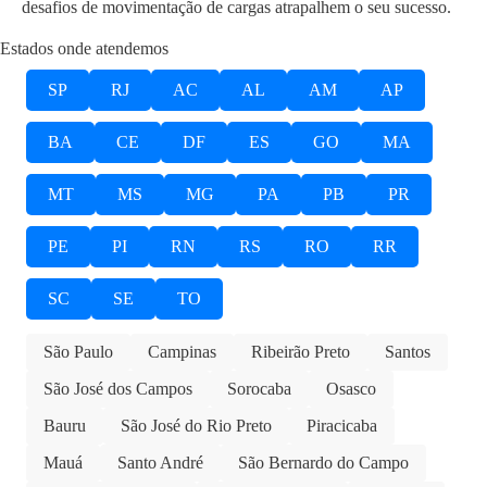
desafios de movimentação de cargas atrapalhem o seu sucesso.
Estados onde atendemos
SP
RJ
AC
AL
AM
AP
BA
CE
DF
ES
GO
MA
MT
MS
MG
PA
PB
PR
PE
PI
RN
RS
RO
RR
SC
SE
TO
São Paulo
Campinas
Ribeirão Preto
Santos
São José dos Campos
Sorocaba
Osasco
Bauru
São José do Rio Preto
Piracicaba
Mauá
Santo André
São Bernardo do Campo