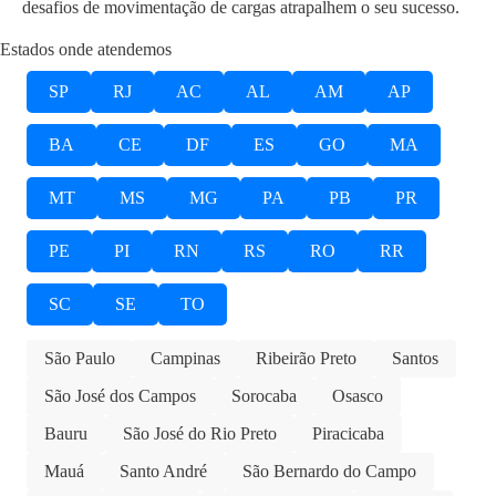
desafios de movimentação de cargas atrapalhem o seu sucesso.
Estados onde atendemos
SP
RJ
AC
AL
AM
AP
BA
CE
DF
ES
GO
MA
MT
MS
MG
PA
PB
PR
PE
PI
RN
RS
RO
RR
SC
SE
TO
São Paulo
Campinas
Ribeirão Preto
Santos
São José dos Campos
Sorocaba
Osasco
Bauru
São José do Rio Preto
Piracicaba
Mauá
Santo André
São Bernardo do Campo