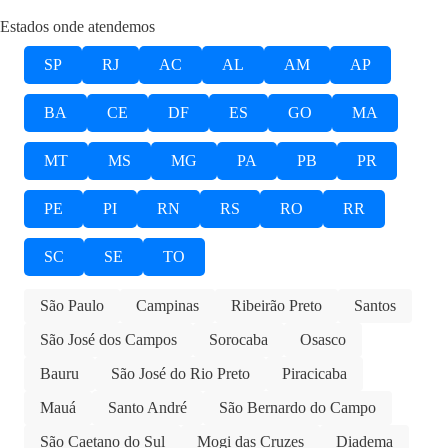
Estados onde atendemos
SP
RJ
AC
AL
AM
AP
BA
CE
DF
ES
GO
MA
MT
MS
MG
PA
PB
PR
PE
PI
RN
RS
RO
RR
SC
SE
TO
São Paulo
Campinas
Ribeirão Preto
Santos
São José dos Campos
Sorocaba
Osasco
Bauru
São José do Rio Preto
Piracicaba
Mauá
Santo André
São Bernardo do Campo
São Caetano do Sul
Mogi das Cruzes
Diadema