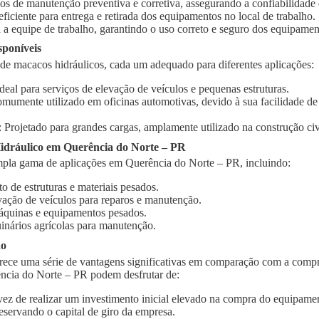
ços de manutenção preventiva e corretiva, assegurando a confiabilidad
 eficiente para entrega e retirada dos equipamentos no local de trabalho.
 a equipe de trabalho, garantindo o uso correto e seguro dos equipamen
sponíveis
 de macacos hidráulicos, cada um adequado para diferentes aplicações:
Ideal para serviços de elevação de veículos e pequenas estruturas.
omumente utilizado em oficinas automotivas, devido à sua facilidade d
: Projetado para grandes cargas, amplamente utilizado na construção civi
dráulico em Querência do Norte – PR
pla gama de aplicações em Querência do Norte – PR, incluindo:
o de estruturas e materiais pesados.
vação de veículos para reparos e manutenção.
quinas e equipamentos pesados.
inários agrícolas para manutenção.
ão
rece uma série de vantagens significativas em comparação com a compr
ncia do Norte – PR podem desfrutar de:
vez de realizar um investimento inicial elevado na compra do equipament
eservando o capital de giro da empresa.