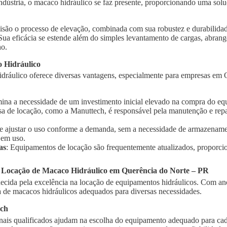
indústria, o macaco hidráulico se faz presente, proporcionando uma solu
isão o processo de elevação, combinada com sua robustez e durabilidad
 Sua eficácia se estende além do simples levantamento de cargas, abra
ho.
 Hidráulico
dráulico oferece diversas vantagens, especialmente para empresas em 
imina a necessidade de um investimento inicial elevado na compra do e
sa de locação, como a Manuttech, é responsável pela manutenção e rep
te ajustar o uso conforme a demanda, sem a necessidade de armazename
 em uso.
as
: Equipamentos de locação são frequentemente atualizados, proporci
a Locação de Macaco Hidráulico em Querência do Norte – PR
cida pela excelência na locação de equipamentos hidráulicos. Com ano
de macacos hidráulicos adequados para diversas necessidades.
ech
onais qualificados ajudam na escolha do equipamento adequado para cad