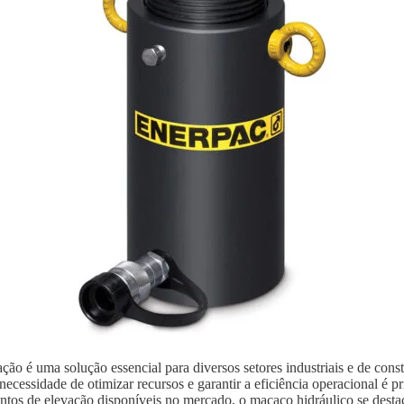
ão é uma solução essencial para diversos setores industriais e de con
ecessidade de otimizar recursos e garantir a eficiência operacional é p
ntos de elevação disponíveis no mercado, o macaco hidráulico se destaca