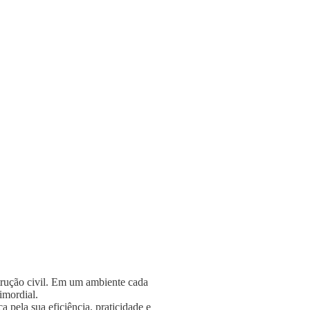
strução civil. Em um ambiente cada
rimordial.
 pela sua eficiência, praticidade e