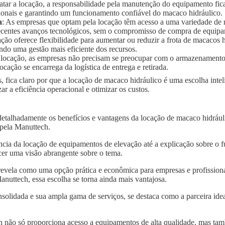
ratar a locação, a responsabilidade pela manutenção do equipamento fic
ionais e garantindo um funcionamento confiável do macaco hidráulico.
a
: As empresas que optam pela locação têm acesso a uma variedade de
 recentes avanços tecnológicos, sem o compromisso de compra de equip
ação oferece flexibilidade para aumentar ou reduzir a frota de macaco
ndo uma gestão mais eficiente dos recursos.
 locação, as empresas não precisam se preocupar com o armazenament
ocação se encarrega da logística de entrega e retirada.
, fica claro por que a locação de macaco hidráulico é uma escolha int
 a eficiência operacional e otimizar os custos.
detalhadamente os benefícios e vantagens da locação de macaco hidráu
 pela Manuttech.
ncia da locação de equipamentos de elevação até a explicação sobre o 
er uma visão abrangente sobre o tema.
revela como uma opção prática e econômica para empresas e profissiona
uttech, essa escolha se torna ainda mais vantajosa.
solidada e sua ampla gama de serviços, se destaca como a parceira idea
 não só proporciona acesso a equipamentos de alta qualidade, mas tam