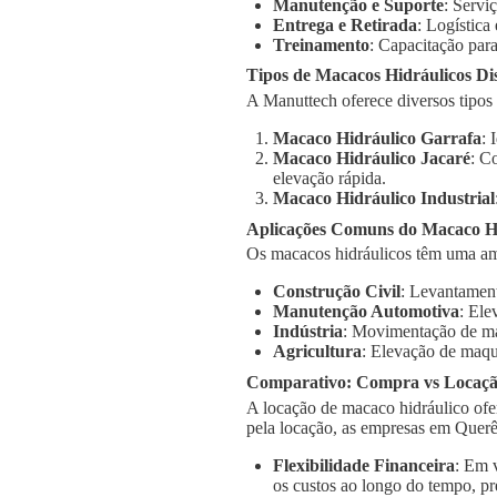
Manutenção e Suporte
: Servi
Entrega e Retirada
: Logística
Treinamento
: Capacitação para
Tipos de Macacos Hidráulicos Di
A Manuttech oferece diversos tipos
Macaco Hidráulico Garrafa
: 
Macaco Hidráulico Jacaré
: C
elevação rápida.
Macaco Hidráulico Industrial
Aplicações Comuns do Macaco Hi
Os macacos hidráulicos têm uma am
Construção Civil
: Levantament
Manutenção Automotiva
: Ele
Indústria
: Movimentação de má
Agricultura
: Elevação de maqu
Comparativo: Compra vs Locaç
A locação de macaco hidráulico ofe
pela locação, as empresas em Querê
Flexibilidade Financeira
: Em 
os custos ao longo do tempo, pr