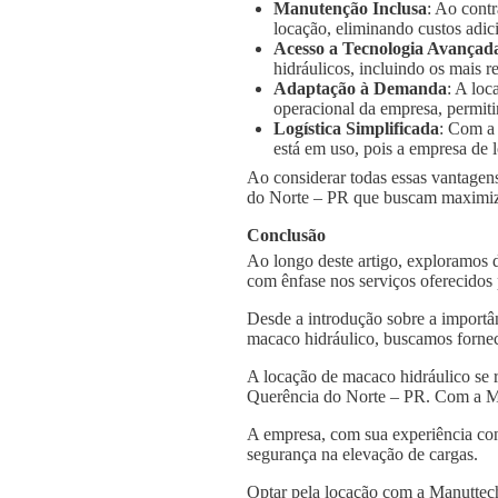
Manutenção Inclusa
: Ao cont
locação, eliminando custos adic
Acesso a Tecnologia Avançad
hidráulicos, incluindo os mais
Adaptação à Demanda
: A loc
operacional da empresa, permiti
Logística Simplificada
: Com a
está em uso, pois a empresa de l
Ao considerar todas essas vantagens
do Norte – PR que buscam maximizar
Conclusão
Ao longo deste artigo, exploramos 
com ênfase nos serviços oferecidos
Desde a introdução sobre a importâ
macaco hidráulico, buscamos fornec
A locação de macaco hidráulico se 
Querência do Norte – PR. Com a Man
A empresa, com sua experiência con
segurança na elevação de cargas.
Optar pela locação com a Manuttech