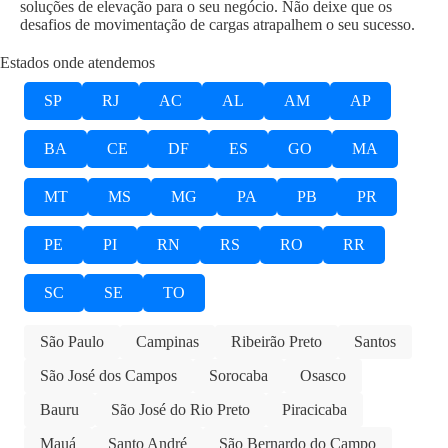
soluções de elevação para o seu negócio. Não deixe que os
desafios de movimentação de cargas atrapalhem o seu sucesso.
Estados onde atendemos
SP
RJ
AC
AL
AM
AP
BA
CE
DF
ES
GO
MA
MT
MS
MG
PA
PB
PR
PE
PI
RN
RS
RO
RR
SC
SE
TO
São Paulo
Campinas
Ribeirão Preto
Santos
São José dos Campos
Sorocaba
Osasco
Bauru
São José do Rio Preto
Piracicaba
Mauá
Santo André
São Bernardo do Campo