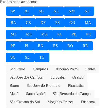
Estados onde atendemos
SP
RJ
AC
AL
AM
AP
BA
CE
DF
ES
GO
MA
MT
MS
MG
PA
PB
PR
PE
PI
RN
RS
RO
RR
SC
SE
TO
São Paulo
Campinas
Ribeirão Preto
Santos
São José dos Campos
Sorocaba
Osasco
Bauru
São José do Rio Preto
Piracicaba
Mauá
Santo André
São Bernardo do Campo
São Caetano do Sul
Mogi das Cruzes
Diadema