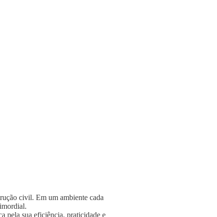
strução civil. Em um ambiente cada
rimordial.
 pela sua eficiência, praticidade e