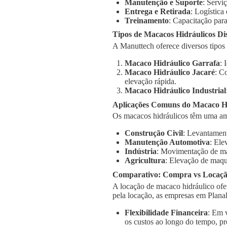
Manutenção e Suporte
: Servi
Entrega e Retirada
: Logística
Treinamento
: Capacitação para
Tipos de Macacos Hidráulicos Di
A Manuttech oferece diversos tipos
Macaco Hidráulico Garrafa
: 
Macaco Hidráulico Jacaré
: C
elevação rápida.
Macaco Hidráulico Industrial
Aplicações Comuns do Macaco Hi
Os macacos hidráulicos têm uma am
Construção Civil
: Levantament
Manutenção Automotiva
: Ele
Indústria
: Movimentação de má
Agricultura
: Elevação de maqu
Comparativo: Compra vs Locaç
A locação de macaco hidráulico ofe
pela locação, as empresas em Plana
Flexibilidade Financeira
: Em 
os custos ao longo do tempo, pr