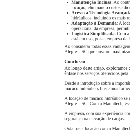
Manutenção Inclusa
: Ao cont
locação, eliminando custos adic
Acesso a Tecnologia Avançad
hidráulicos, incluindo os mais
Adaptação à Demanda
: A loc
operacional da empresa, permiti
Logística Simplificada
: Com a
está em uso, pois a empresa de l
Ao considerar todas essas vantagens
Alegre – SC que buscam maximizar a
Conclusão
Ao longo deste artigo, exploramos 
ênfase nos serviços oferecidos pel
Desde a introdução sobre a importâ
macaco hidráulico, buscamos fornec
A locação de macaco hidráulico se 
Alegre – SC. Com a Manuttech, essa
A empresa, com sua experiência con
segurança na elevação de cargas.
Optar pela locação com a Manuttech