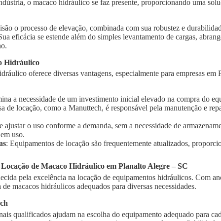
indústria, o macaco hidráulico se faz presente, proporcionando uma solu
isão o processo de elevação, combinada com sua robustez e durabilidad
 Sua eficácia se estende além do simples levantamento de cargas, abra
ho.
 Hidráulico
dráulico oferece diversas vantagens, especialmente para empresas em P
imina a necessidade de um investimento inicial elevado na compra do e
sa de locação, como a Manuttech, é responsável pela manutenção e rep
te ajustar o uso conforme a demanda, sem a necessidade de armazename
 em uso.
as
: Equipamentos de locação são frequentemente atualizados, proporci
 Locação de Macaco Hidráulico em Planalto Alegre – SC
cida pela excelência na locação de equipamentos hidráulicos. Com ano
de macacos hidráulicos adequados para diversas necessidades.
ech
onais qualificados ajudam na escolha do equipamento adequado para cad