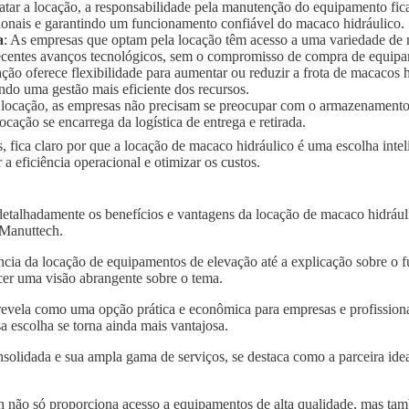
ratar a locação, a responsabilidade pela manutenção do equipamento fic
ionais e garantindo um funcionamento confiável do macaco hidráulico.
a
: As empresas que optam pela locação têm acesso a uma variedade de
 recentes avanços tecnológicos, sem o compromisso de compra de equip
ação oferece flexibilidade para aumentar ou reduzir a frota de macaco
ndo uma gestão mais eficiente dos recursos.
 locação, as empresas não precisam se preocupar com o armazenament
ocação se encarrega da logística de entrega e retirada.
, fica claro por que a locação de macaco hidráulico é uma escolha inte
 eficiência operacional e otimizar os custos.
detalhadamente os benefícios e vantagens da locação de macaco hidráu
a Manuttech.
ncia da locação de equipamentos de elevação até a explicação sobre o 
er uma visão abrangente sobre o tema.
revela como uma opção prática e econômica para empresas e profissiona
 escolha se torna ainda mais vantajosa.
solidada e sua ampla gama de serviços, se destaca como a parceira idea
 não só proporciona acesso a equipamentos de alta qualidade, mas tam