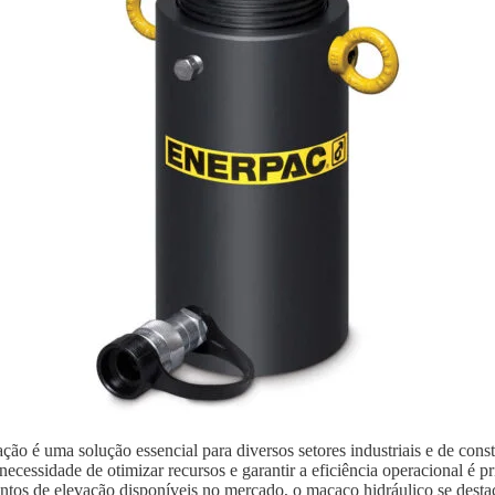
ão é uma solução essencial para diversos setores industriais e de con
ecessidade de otimizar recursos e garantir a eficiência operacional é p
ntos de elevação disponíveis no mercado, o macaco hidráulico se destaca