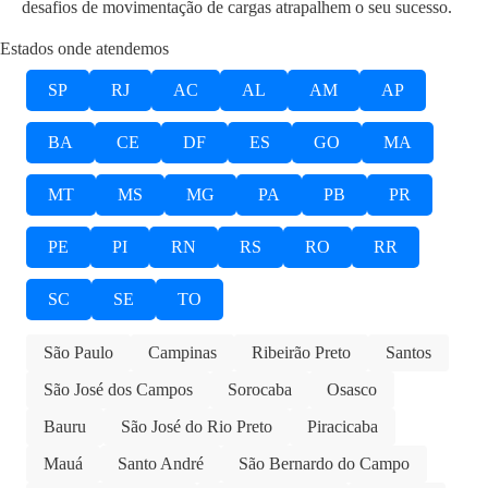
desafios de movimentação de cargas atrapalhem o seu sucesso.
Estados onde atendemos
SP
RJ
AC
AL
AM
AP
BA
CE
DF
ES
GO
MA
MT
MS
MG
PA
PB
PR
PE
PI
RN
RS
RO
RR
SC
SE
TO
São Paulo
Campinas
Ribeirão Preto
Santos
São José dos Campos
Sorocaba
Osasco
Bauru
São José do Rio Preto
Piracicaba
Mauá
Santo André
São Bernardo do Campo