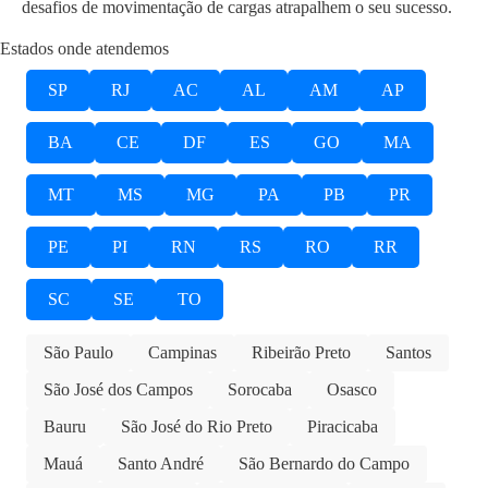
desafios de movimentação de cargas atrapalhem o seu sucesso.
Estados onde atendemos
SP
RJ
AC
AL
AM
AP
BA
CE
DF
ES
GO
MA
MT
MS
MG
PA
PB
PR
PE
PI
RN
RS
RO
RR
SC
SE
TO
São Paulo
Campinas
Ribeirão Preto
Santos
São José dos Campos
Sorocaba
Osasco
Bauru
São José do Rio Preto
Piracicaba
Mauá
Santo André
São Bernardo do Campo