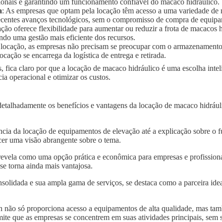
ionais e garantindo um funcionamento confiável do macaco hidráulico.
a
: As empresas que optam pela locação têm acesso a uma variedade de
 recentes avanços tecnológicos, sem o compromisso de compra de equip
ação oferece flexibilidade para aumentar ou reduzir a frota de macaco
ndo uma gestão mais eficiente dos recursos.
 locação, as empresas não precisam se preocupar com o armazenament
ocação se encarrega da logística de entrega e retirada.
, fica claro por que a locação de macaco hidráulico é uma escolha intel
a operacional e otimizar os custos.
detalhadamente os benefícios e vantagens da locação de macaco hidrául
.
ncia da locação de equipamentos de elevação até a explicação sobre o 
er uma visão abrangente sobre o tema.
evela como uma opção prática e econômica para empresas e profissionai
se torna ainda mais vantajosa.
solidada e sua ampla gama de serviços, se destaca como a parceira idea
 não só proporciona acesso a equipamentos de alta qualidade, mas tam
mite que as empresas se concentrem em suas atividades principais, sem