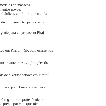
 modelos de macacos
amentos novos.
s hidráulicos conforme a demanda
o do equipamento quando não
igente para empresas em Pirajuí –
ico em Pirajuí – SP, com ênfase nos
funcionamento e as aplicações do
s de diversos setores em Pirajuí –
l para quem busca eficiência e
bém garante suporte técnico e
 se preocupar com questões