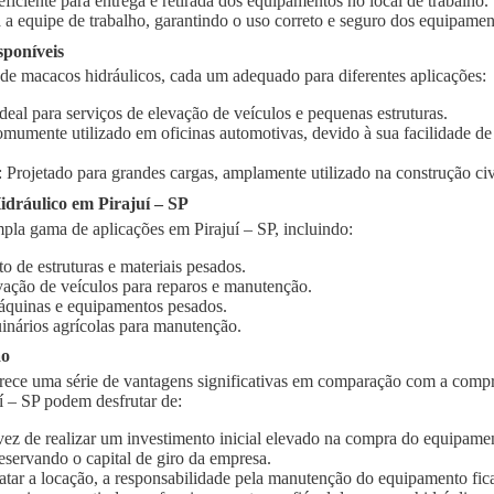
 eficiente para entrega e retirada dos equipamentos no local de trabalho.
 a equipe de trabalho, garantindo o uso correto e seguro dos equipamen
sponíveis
 de macacos hidráulicos, cada um adequado para diferentes aplicações:
Ideal para serviços de elevação de veículos e pequenas estruturas.
omumente utilizado em oficinas automotivas, devido à sua facilidade d
: Projetado para grandes cargas, amplamente utilizado na construção civi
dráulico em Pirajuí – SP
la gama de aplicações em Pirajuí – SP, incluindo:
o de estruturas e materiais pesados.
vação de veículos para reparos e manutenção.
quinas e equipamentos pesados.
inários agrícolas para manutenção.
ão
rece uma série de vantagens significativas em comparação com a compr
í – SP podem desfrutar de:
vez de realizar um investimento inicial elevado na compra do equipament
eservando o capital de giro da empresa.
ratar a locação, a responsabilidade pela manutenção do equipamento fic