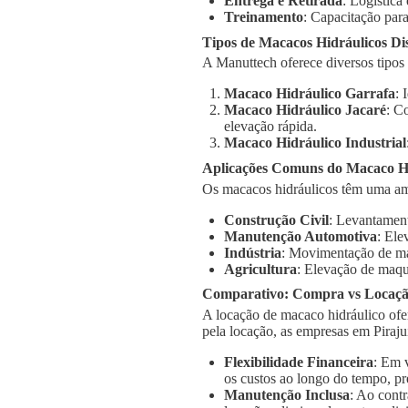
Entrega e Retirada
: Logística
Treinamento
: Capacitação para
Tipos de Macacos Hidráulicos Di
A Manuttech oferece diversos tipos
Macaco Hidráulico Garrafa
: 
Macaco Hidráulico Jacaré
: C
elevação rápida.
Macaco Hidráulico Industrial
Aplicações Comuns do Macaco Hi
Os macacos hidráulicos têm uma amp
Construção Civil
: Levantament
Manutenção Automotiva
: Ele
Indústria
: Movimentação de má
Agricultura
: Elevação de maqu
Comparativo: Compra vs Locaç
A locação de macaco hidráulico ofe
pela locação, as empresas em Piraju
Flexibilidade Financeira
: Em 
os custos ao longo do tempo, pr
Manutenção Inclusa
: Ao cont