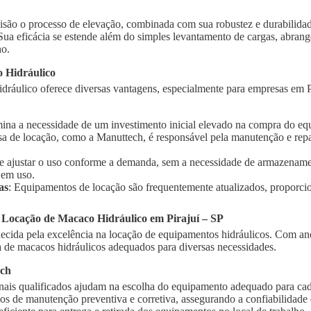
isão o processo de elevação, combinada com sua robustez e durabilidad
 Sua eficácia se estende além do simples levantamento de cargas, abra
ho.
 Hidráulico
ráulico oferece diversas vantagens, especialmente para empresas em Pir
imina a necessidade de um investimento inicial elevado na compra do e
sa de locação, como a Manuttech, é responsável pela manutenção e rep
te ajustar o uso conforme a demanda, sem a necessidade de armazename
 em uso.
as
: Equipamentos de locação são frequentemente atualizados, proporci
 Locação de Macaco Hidráulico em Pirajuí – SP
cida pela excelência na locação de equipamentos hidráulicos. Com ano
de macacos hidráulicos adequados para diversas necessidades.
ech
onais qualificados ajudam na escolha do equipamento adequado para cad
ços de manutenção preventiva e corretiva, assegurando a confiabilidad