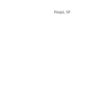
Category
Pirajuí
,
SP