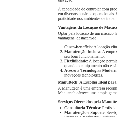
elevação.
A capacidade de controlar com prec
em diversos cenários operacionais.
praticidade nos ambientes de trabal
Vantagens da Locação de Macaco
Optar pela locação de um macaco hid
vantagens, destacam-se:
Custo-benefício
: A locação el
Manutenção Inclusa
: A empre
seu bom funcionamento.
Flexibilidade
: A locação permi
quando o equipamento não está
Acesso a Tecnologias Modern
inovações tecnológicas.
Manuttech: A Escolha Ideal para
A Manuttech é uma empresa reconhe
Manuttech oferece uma ampla gama 
Serviços Oferecidos pela Manutt
Consultoria Técnica
: Profissi
Manutenção e Suporte
: Servi