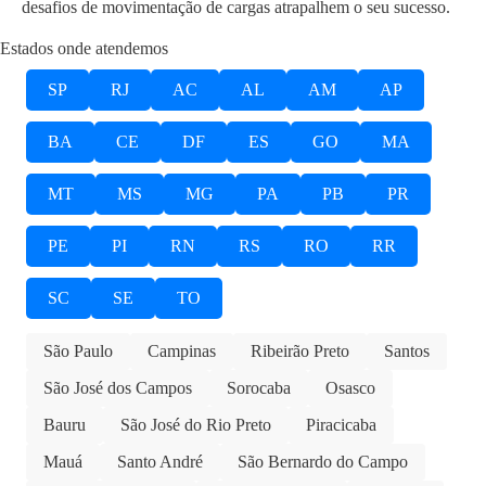
desafios de movimentação de cargas atrapalhem o seu sucesso.
Estados onde atendemos
SP
RJ
AC
AL
AM
AP
BA
CE
DF
ES
GO
MA
MT
MS
MG
PA
PB
PR
PE
PI
RN
RS
RO
RR
SC
SE
TO
São Paulo
Campinas
Ribeirão Preto
Santos
São José dos Campos
Sorocaba
Osasco
Bauru
São José do Rio Preto
Piracicaba
Mauá
Santo André
São Bernardo do Campo