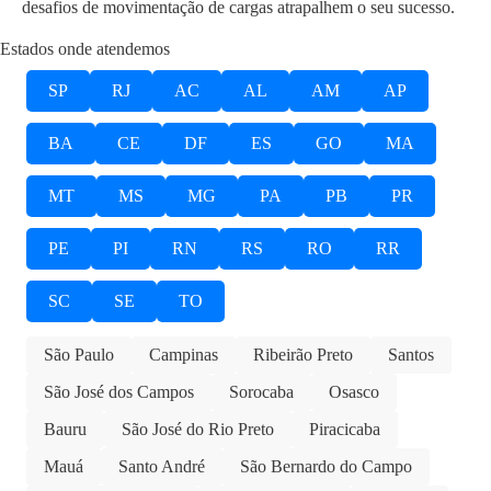
desafios de movimentação de cargas atrapalhem o seu sucesso.
Estados onde atendemos
SP
RJ
AC
AL
AM
AP
BA
CE
DF
ES
GO
MA
MT
MS
MG
PA
PB
PR
PE
PI
RN
RS
RO
RR
SC
SE
TO
São Paulo
Campinas
Ribeirão Preto
Santos
São José dos Campos
Sorocaba
Osasco
Bauru
São José do Rio Preto
Piracicaba
Mauá
Santo André
São Bernardo do Campo