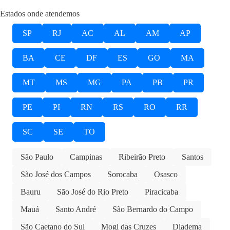
Estados onde atendemos
SP
RJ
AC
AL
AM
AP
BA
CE
DF
ES
GO
MA
MT
MS
MG
PA
PB
PR
PE
PI
RN
RS
RO
RR
SC
SE
TO
São Paulo
Campinas
Ribeirão Preto
Santos
São José dos Campos
Sorocaba
Osasco
Bauru
São José do Rio Preto
Piracicaba
Mauá
Santo André
São Bernardo do Campo
São Caetano do Sul
Mogi das Cruzes
Diadema