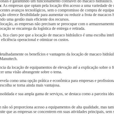
ionais e garantindo um funcionamento confiável do macaco hidráulico.
a
: As empresas que optam pela locação têm acesso a uma variedade de
 recentes avanços tecnológicos, sem o compromisso de compra de equip
ação oferece flexibilidade para aumentar ou reduzir a frota de macaco
ndo uma gestão mais eficiente dos recursos.
 locação, as empresas não precisam se preocupar com o armazenament
ocação se encarrega da logística de entrega e retirada.
, fica claro por que a locação de macaco hidráulico é uma escolha inte
ficiência operacional e otimizar os custos.
detalhadamente os benefícios e vantagens da locação de macaco hidrá
a Manuttech.
ncia da locação de equipamentos de elevação até a explicação sobre o 
er uma visão abrangente sobre o tema.
revela como uma opção prática e econômica para empresas e profissiona
scolha se torna ainda mais vantajosa.
solidada e sua ampla gama de serviços, se destaca como a parceira idea
 não só proporciona acesso a equipamentos de alta qualidade, mas tam
mite que as empresas se concentrem em suas atividades principais, sem