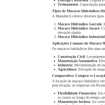
Entrega e Retirada
: Logística
Treinamento
: Capacitação para
Tipos de Macacos Hidráulicos Di
A Manuttech oferece diversos tipos
Macaco Hidráulico Garrafa
: 
Macaco Hidráulico Jacaré
: C
elevação rápida.
Macaco Hidráulico Industrial
Aplicações Comuns do Macaco Hi
Os macacos hidráulicos têm uma am
Construção Civil
: Levantament
Manutenção Automotiva
: Ele
Indústria
: Movimentação de má
Agricultura
: Elevação de maqu
Comparativo: Compra vs Locaç
A locação de macaco hidráulico ofe
pela locação, as empresas em Picad
Flexibilidade Financeira
: Em 
os custos ao longo do tempo, pr
Manutenção Inclusa
: Ao cont