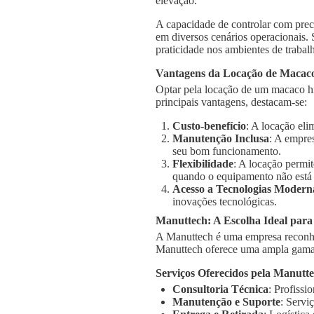
elevação.
A capacidade de controlar com prec
em diversos cenários operacionais.
praticidade nos ambientes de trabal
Vantagens da Locação de Macaco
Optar pela locação de um macaco hi
principais vantagens, destacam-se:
Custo-benefício
: A locação el
Manutenção Inclusa
: A empre
seu bom funcionamento.
Flexibilidade
: A locação permi
quando o equipamento não está
Acesso a Tecnologias Modern
inovações tecnológicas.
Manuttech: A Escolha Ideal par
A Manuttech é uma empresa reconhe
Manuttech oferece uma ampla gama 
Serviços Oferecidos pela Manutt
Consultoria Técnica
: Profissi
Manutenção e Suporte
: Servi