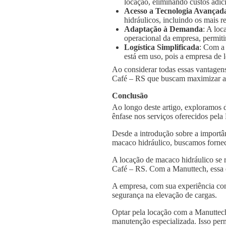
locação, eliminando custos adic
Acesso a Tecnologia Avançad
hidráulicos, incluindo os mais
Adaptação à Demanda
: A loc
operacional da empresa, permiti
Logística Simplificada
: Com a
está em uso, pois a empresa de l
Ao considerar todas essas vantagens
Café – RS que buscam maximizar a e
Conclusão
Ao longo deste artigo, exploramos 
ênfase nos serviços oferecidos pel
Desde a introdução sobre a importâ
macaco hidráulico, buscamos fornec
A locação de macaco hidráulico se 
Café – RS. Com a Manuttech, essa e
A empresa, com sua experiência con
segurança na elevação de cargas.
Optar pela locação com a Manuttech
manutenção especializada. Isso per