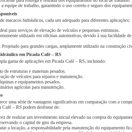
 eficiente para entrega e retirada dos equipamentos no local de trabalho.
 a equipe de trabalho, garantindo o uso correto e seguro dos equipamen
sponíveis
 de macacos hidráulicos, cada um adequado para diferentes aplicações:
Ideal para serviços de elevação de veículos e pequenas estruturas.
omumente utilizado em oficinas automotivas, devido à sua facilidade d
: Projetado para grandes cargas, amplamente utilizado na construção civi
dráulico em Picada Café – RS
pla gama de aplicações em Picada Café – RS, incluindo:
o de estruturas e materiais pesados.
vação de veículos para reparos e manutenção.
quinas e equipamentos pesados.
inários agrícolas para manutenção.
ão
rece uma série de vantagens significativas em comparação com a compr
a Café – RS podem desfrutar de:
vez de realizar um investimento inicial elevado na compra do equipament
eservando o capital de giro da empresa.
ratar a locação, a responsabilidade pela manutenção do equipamento fic