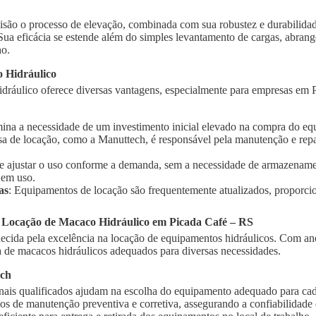
isão o processo de elevação, combinada com sua robustez e durabilidad
 Sua eficácia se estende além do simples levantamento de cargas, abra
ho.
 Hidráulico
dráulico oferece diversas vantagens, especialmente para empresas em 
imina a necessidade de um investimento inicial elevado na compra do e
sa de locação, como a Manuttech, é responsável pela manutenção e rep
te ajustar o uso conforme a demanda, sem a necessidade de armazename
 em uso.
as
: Equipamentos de locação são frequentemente atualizados, proporci
a Locação de Macaco Hidráulico em Picada Café – RS
cida pela excelência na locação de equipamentos hidráulicos. Com ano
de macacos hidráulicos adequados para diversas necessidades.
ech
onais qualificados ajudam na escolha do equipamento adequado para cad
ços de manutenção preventiva e corretiva, assegurando a confiabilidad