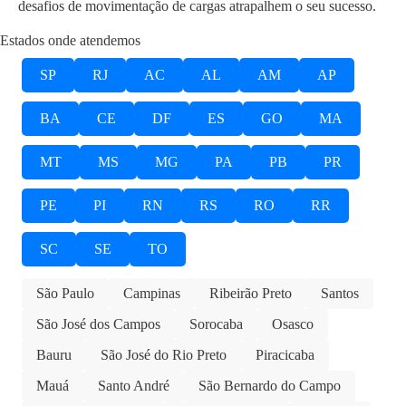
desafios de movimentação de cargas atrapalhem o seu sucesso.
Estados onde atendemos
SP
RJ
AC
AL
AM
AP
BA
CE
DF
ES
GO
MA
MT
MS
MG
PA
PB
PR
PE
PI
RN
RS
RO
RR
SC
SE
TO
São Paulo
Campinas
Ribeirão Preto
Santos
São José dos Campos
Sorocaba
Osasco
Bauru
São José do Rio Preto
Piracicaba
Mauá
Santo André
São Bernardo do Campo