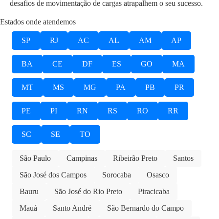
desafios de movimentação de cargas atrapalhem o seu sucesso.
Estados onde atendemos
SP
RJ
AC
AL
AM
AP
BA
CE
DF
ES
GO
MA
MT
MS
MG
PA
PB
PR
PE
PI
RN
RS
RO
RR
SC
SE
TO
São Paulo
Campinas
Ribeirão Preto
Santos
São José dos Campos
Sorocaba
Osasco
Bauru
São José do Rio Preto
Piracicaba
Mauá
Santo André
São Bernardo do Campo