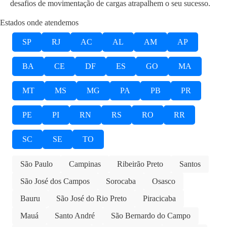
desafios de movimentação de cargas atrapalhem o seu sucesso.
Estados onde atendemos
SP
RJ
AC
AL
AM
AP
BA
CE
DF
ES
GO
MA
MT
MS
MG
PA
PB
PR
PE
PI
RN
RS
RO
RR
SC
SE
TO
São Paulo
Campinas
Ribeirão Preto
Santos
São José dos Campos
Sorocaba
Osasco
Bauru
São José do Rio Preto
Piracicaba
Mauá
Santo André
São Bernardo do Campo