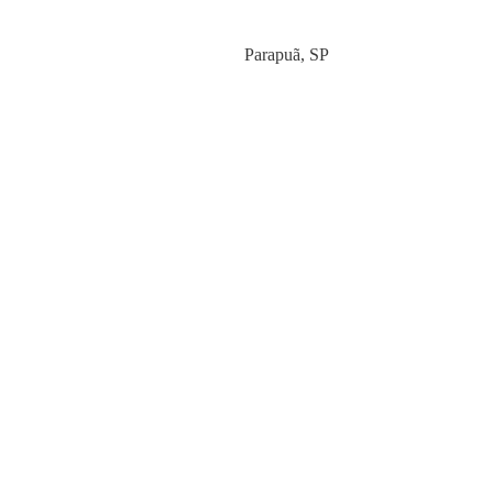
Category
Parapuã
,
SP