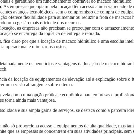
ionais e garantindo um funcionamento confiável do macaco hidráulico.
a
: As empresas que optam pela locação têm acesso a uma variedade de
 recentes avanços tecnológicos, sem o compromisso de compra de equip
ação oferece flexibilidade para aumentar ou reduzir a frota de macaco
ndo uma gestão mais eficiente dos recursos.
 locação, as empresas não precisam se preocupar com o armazenament
ocação se encarrega da logística de entrega e retirada.
, fica claro por que a locação de macaco hidráulico é uma escolha int
a operacional e otimizar os custos.
detalhadamente os benefícios e vantagens da locação de macaco hidráu
tech.
ncia da locação de equipamentos de elevação até a explicação sobre o 
er uma visão abrangente sobre o tema.
revela como uma opção prática e econômica para empresas e profissiona
se torna ainda mais vantajosa.
solidada e sua ampla gama de serviços, se destaca como a parceira idea
 não só proporciona acesso a equipamentos de alta qualidade, mas tam
mite que as empresas se concentrem em suas atividades principais, sem