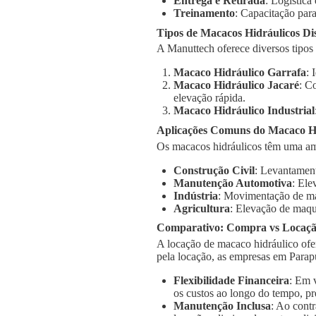
Entrega e Retirada
: Logística
Treinamento
: Capacitação para
Tipos de Macacos Hidráulicos Di
A Manuttech oferece diversos tipos
Macaco Hidráulico Garrafa
: 
Macaco Hidráulico Jacaré
: C
elevação rápida.
Macaco Hidráulico Industrial
Aplicações Comuns do Macaco H
Os macacos hidráulicos têm uma am
Construção Civil
: Levantament
Manutenção Automotiva
: Ele
Indústria
: Movimentação de má
Agricultura
: Elevação de maqu
Comparativo: Compra vs Locaç
A locação de macaco hidráulico ofe
pela locação, as empresas em Parap
Flexibilidade Financeira
: Em 
os custos ao longo do tempo, pr
Manutenção Inclusa
: Ao cont