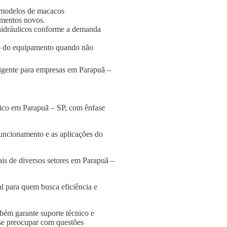
 modelos de macacos
amentos novos.
s hidráulicos conforme a demanda
o do equipamento quando não
eligente para empresas em Parapuã –
lico em Parapuã – SP, com ênfase
funcionamento e as aplicações do
is de diversos setores em Parapuã –
l para quem busca eficiência e
bém garante suporte técnico e
 se preocupar com questões