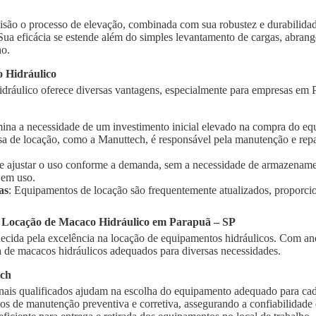
isão o processo de elevação, combinada com sua robustez e durabilidad
 Sua eficácia se estende além do simples levantamento de cargas, abra
ho.
 Hidráulico
dráulico oferece diversas vantagens, especialmente para empresas em P
imina a necessidade de um investimento inicial elevado na compra do e
sa de locação, como a Manuttech, é responsável pela manutenção e rep
te ajustar o uso conforme a demanda, sem a necessidade de armazename
 em uso.
as
: Equipamentos de locação são frequentemente atualizados, proporci
a Locação de Macaco Hidráulico em Parapuã – SP
cida pela excelência na locação de equipamentos hidráulicos. Com ano
de macacos hidráulicos adequados para diversas necessidades.
ech
onais qualificados ajudam na escolha do equipamento adequado para cad
ços de manutenção preventiva e corretiva, assegurando a confiabilidad