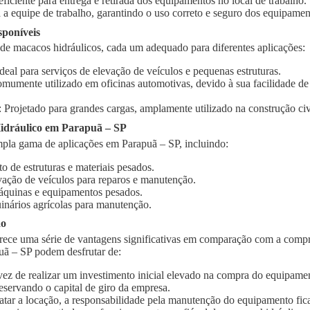
 eficiente para entrega e retirada dos equipamentos no local de trabalho.
 a equipe de trabalho, garantindo o uso correto e seguro dos equipamen
sponíveis
 de macacos hidráulicos, cada um adequado para diferentes aplicações:
Ideal para serviços de elevação de veículos e pequenas estruturas.
omumente utilizado em oficinas automotivas, devido à sua facilidade d
: Projetado para grandes cargas, amplamente utilizado na construção civi
idráulico em Parapuã – SP
pla gama de aplicações em Parapuã – SP, incluindo:
o de estruturas e materiais pesados.
vação de veículos para reparos e manutenção.
quinas e equipamentos pesados.
inários agrícolas para manutenção.
ão
rece uma série de vantagens significativas em comparação com a compr
uã – SP podem desfrutar de:
vez de realizar um investimento inicial elevado na compra do equipament
eservando o capital de giro da empresa.
ratar a locação, a responsabilidade pela manutenção do equipamento fic