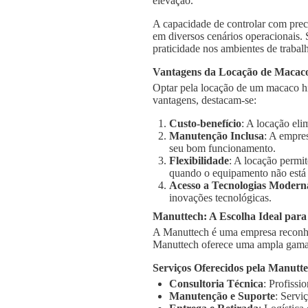
elevação.
A capacidade de controlar com prec
em diversos cenários operacionais.
praticidade nos ambientes de trabal
Vantagens da Locação de Macaco
Optar pela locação de um macaco hi
vantagens, destacam-se:
Custo-benefício
: A locação el
Manutenção Inclusa
: A empre
seu bom funcionamento.
Flexibilidade
: A locação permi
quando o equipamento não está
Acesso a Tecnologias Modern
inovações tecnológicas.
Manuttech: A Escolha Ideal par
A Manuttech é uma empresa reconhe
Manuttech oferece uma ampla gama 
Serviços Oferecidos pela Manutt
Consultoria Técnica
: Profissi
Manutenção e Suporte
: Servi