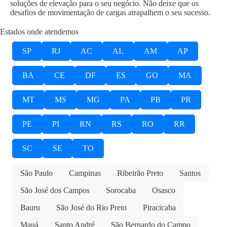
soluções de elevação para o seu negócio. Não deixe que os
desafios de movimentação de cargas atrapalhem o seu sucesso.
Estados onde atendemos
SP
RJ
AC
AL
AM
AP
BA
CE
DF
ES
GO
MA
MT
MS
MG
PA
PB
PR
PE
PI
RN
RS
RO
RR
SC
SE
TO
São Paulo
Campinas
Ribeirão Preto
Santos
São José dos Campos
Sorocaba
Osasco
Bauru
São José do Rio Preto
Piracicaba
Mauá
Santo André
São Bernardo do Campo