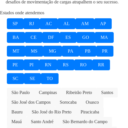
desafios de movimentação de cargas atrapalhem o seu sucesso.
Estados onde atendemos
SP
RJ
AC
AL
AM
AP
BA
CE
DF
ES
GO
MA
MT
MS
MG
PA
PB
PR
PE
PI
RN
RS
RO
RR
SC
SE
TO
São Paulo
Campinas
Ribeirão Preto
Santos
São José dos Campos
Sorocaba
Osasco
Bauru
São José do Rio Preto
Piracicaba
Mauá
Santo André
São Bernardo do Campo