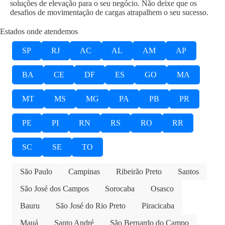
soluções de elevação para o seu negócio. Não deixe que os
desafios de movimentação de cargas atrapalhem o seu sucesso.
Estados onde atendemos
SP
RJ
AC
AL
AM
AP
BA
CE
DF
ES
GO
MA
MT
MS
MG
PA
PB
PR
PE
PI
RN
RS
RO
RR
SC
SE
TO
São Paulo
Campinas
Ribeirão Preto
Santos
São José dos Campos
Sorocaba
Osasco
Bauru
São José do Rio Preto
Piracicaba
Mauá
Santo André
São Bernardo do Campo