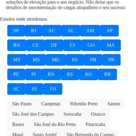
soluções de elevação para o seu negócio. Não deixe que os
desafios de movimentação de cargas atrapalhem o seu sucesso.
Estados onde atendemos
SP
RJ
AC
AL
AM
AP
BA
CE
DF
ES
GO
MA
MT
MS
MG
PA
PB
PR
PE
PI
RN
RS
RO
RR
SC
SE
TO
São Paulo
Campinas
Ribeirão Preto
Santos
São José dos Campos
Sorocaba
Osasco
Bauru
São José do Rio Preto
Piracicaba
Mauá
Santo André
São Bernardo do Campo