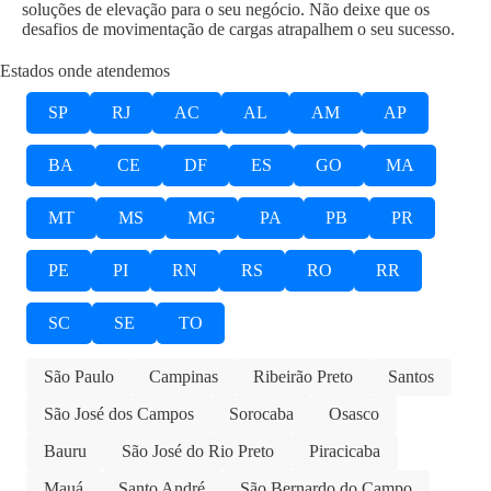
soluções de elevação para o seu negócio. Não deixe que os
desafios de movimentação de cargas atrapalhem o seu sucesso.
Estados onde atendemos
SP
RJ
AC
AL
AM
AP
BA
CE
DF
ES
GO
MA
MT
MS
MG
PA
PB
PR
PE
PI
RN
RS
RO
RR
SC
SE
TO
São Paulo
Campinas
Ribeirão Preto
Santos
São José dos Campos
Sorocaba
Osasco
Bauru
São José do Rio Preto
Piracicaba
Mauá
Santo André
São Bernardo do Campo