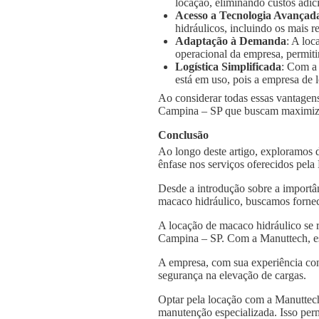
locação, eliminando custos adic
Acesso a Tecnologia Avançad
hidráulicos, incluindo os mais
Adaptação à Demanda
: A loc
operacional da empresa, permiti
Logística Simplificada
: Com a
está em uso, pois a empresa de l
Ao considerar todas essas vantagens
Campina – SP que buscam maximizar 
Conclusão
Ao longo deste artigo, exploramos
ênfase nos serviços oferecidos pel
Desde a introdução sobre a importâ
macaco hidráulico, buscamos fornec
A locação de macaco hidráulico se 
Campina – SP. Com a Manuttech, ess
A empresa, com sua experiência con
segurança na elevação de cargas.
Optar pela locação com a Manuttech
manutenção especializada. Isso per