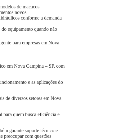
 modelos de macacos
amentos novos.
s hidráulicos conforme a demanda
o do equipamento quando não
eligente para empresas em Nova
áulico em Nova Campina – SP, com
funcionamento e as aplicações do
ais de diversos setores em Nova
l para quem busca eficiência e
bém garante suporte técnico e
 se preocupar com questões