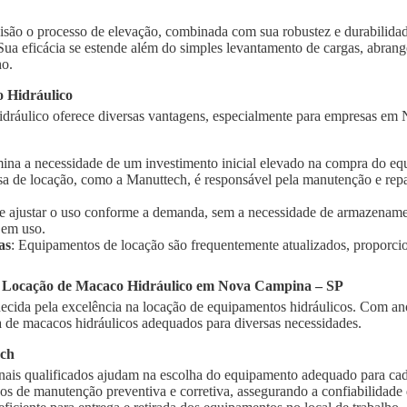
isão o processo de elevação, combinada com sua robustez e durabilidad
 Sua eficácia se estende além do simples levantamento de cargas, abra
ho.
 Hidráulico
dráulico oferece diversas vantagens, especialmente para empresas em
imina a necessidade de um investimento inicial elevado na compra do e
sa de locação, como a Manuttech, é responsável pela manutenção e rep
te ajustar o uso conforme a demanda, sem a necessidade de armazename
 em uso.
as
: Equipamentos de locação são frequentemente atualizados, proporci
a Locação de Macaco Hidráulico em Nova Campina – SP
cida pela excelência na locação de equipamentos hidráulicos. Com ano
de macacos hidráulicos adequados para diversas necessidades.
ech
onais qualificados ajudam na escolha do equipamento adequado para cad
ços de manutenção preventiva e corretiva, assegurando a confiabilidad