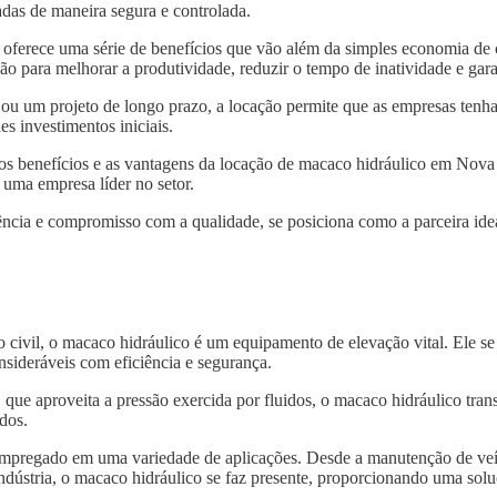
das de maneira segura e controlada.
oferece uma série de benefícios que vão além da simples economia d
ão para melhorar a produtividade, reduzir o tempo de inatividade e gar
 ou um projeto de longo prazo, a locação permite que as empresas tenh
s investimentos iniciais.
 os benefícios e as vantagens da locação de macaco hidráulico em Nov
 uma empresa líder no setor.
ncia e compromisso com a qualidade, se posiciona como a parceira idea
o civil, o macaco hidráulico é um equipamento de elevação vital. Ele s
nsideráveis com eficiência e segurança.
, que aproveita a pressão exercida por fluidos, o macaco hidráulico tra
dos.
 empregado em uma variedade de aplicações. Desde a manutenção de veí
indústria, o macaco hidráulico se faz presente, proporcionando uma solu