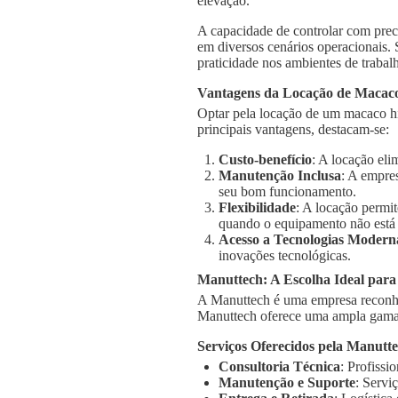
elevação.
A capacidade de controlar com prec
em diversos cenários operacionais.
praticidade nos ambientes de trabal
Vantagens da Locação de Macaco
Optar pela locação de um macaco hi
principais vantagens, destacam-se:
Custo-benefício
: A locação el
Manutenção Inclusa
: A empre
seu bom funcionamento.
Flexibilidade
: A locação permi
quando o equipamento não está
Acesso a Tecnologias Modern
inovações tecnológicas.
Manuttech: A Escolha Ideal par
A Manuttech é uma empresa reconhe
Manuttech oferece uma ampla gama 
Serviços Oferecidos pela Manutt
Consultoria Técnica
: Profissi
Manutenção e Suporte
: Servi