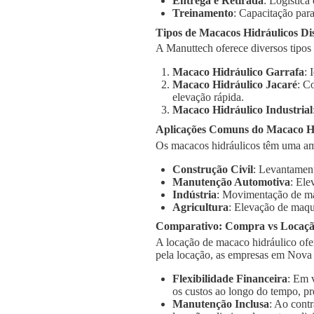
Entrega e Retirada
: Logística
Treinamento
: Capacitação para
Tipos de Macacos Hidráulicos Di
A Manuttech oferece diversos tipos
Macaco Hidráulico Garrafa
: 
Macaco Hidráulico Jacaré
: C
elevação rápida.
Macaco Hidráulico Industrial
Aplicações Comuns do Macaco H
Os macacos hidráulicos têm uma am
Construção Civil
: Levantament
Manutenção Automotiva
: Ele
Indústria
: Movimentação de má
Agricultura
: Elevação de maqu
Comparativo: Compra vs Locaç
A locação de macaco hidráulico ofe
pela locação, as empresas em Nova
Flexibilidade Financeira
: Em 
os custos ao longo do tempo, pr
Manutenção Inclusa
: Ao cont