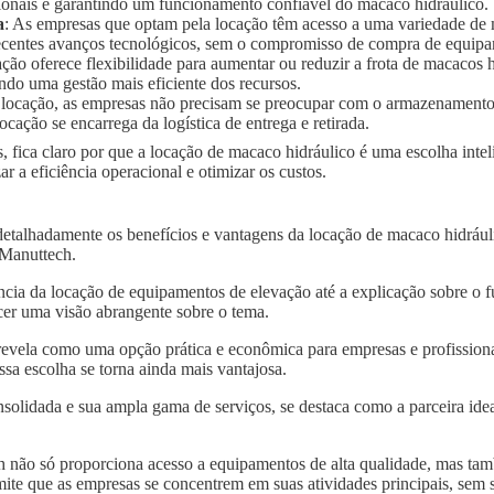
ionais e garantindo um funcionamento confiável do macaco hidráulico.
a
: As empresas que optam pela locação têm acesso a uma variedade de
 recentes avanços tecnológicos, sem o compromisso de compra de equip
ação oferece flexibilidade para aumentar ou reduzir a frota de macaco
ndo uma gestão mais eficiente dos recursos.
 locação, as empresas não precisam se preocupar com o armazenament
ocação se encarrega da logística de entrega e retirada.
, fica claro por que a locação de macaco hidráulico é uma escolha int
a eficiência operacional e otimizar os custos.
 detalhadamente os benefícios e vantagens da locação de macaco hidr
a Manuttech.
ncia da locação de equipamentos de elevação até a explicação sobre o 
er uma visão abrangente sobre o tema.
revela como uma opção prática e econômica para empresas e profission
a escolha se torna ainda mais vantajosa.
solidada e sua ampla gama de serviços, se destaca como a parceira idea
 não só proporciona acesso a equipamentos de alta qualidade, mas tam
mite que as empresas se concentrem em suas atividades principais, sem