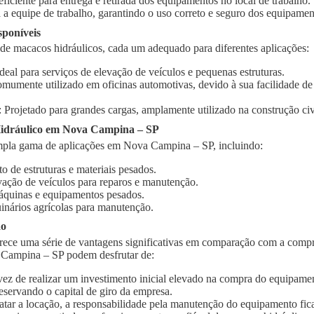
 eficiente para entrega e retirada dos equipamentos no local de trabalho.
 a equipe de trabalho, garantindo o uso correto e seguro dos equipamen
sponíveis
 de macacos hidráulicos, cada um adequado para diferentes aplicações:
Ideal para serviços de elevação de veículos e pequenas estruturas.
omumente utilizado em oficinas automotivas, devido à sua facilidade d
: Projetado para grandes cargas, amplamente utilizado na construção civi
idráulico em Nova Campina – SP
pla gama de aplicações em Nova Campina – SP, incluindo:
o de estruturas e materiais pesados.
vação de veículos para reparos e manutenção.
quinas e equipamentos pesados.
inários agrícolas para manutenção.
ão
rece uma série de vantagens significativas em comparação com a compr
 Campina – SP podem desfrutar de:
vez de realizar um investimento inicial elevado na compra do equipament
eservando o capital de giro da empresa.
ratar a locação, a responsabilidade pela manutenção do equipamento fic