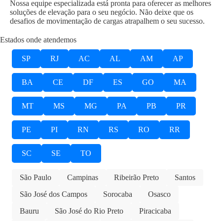
Nossa equipe especializada está pronta para oferecer as melhores
soluções de elevação para o seu negócio. Não deixe que os
desafios de movimentação de cargas atrapalhem o seu sucesso.
Estados onde atendemos
SP
RJ
AC
AL
AM
AP
BA
CE
DF
ES
GO
MA
MT
MS
MG
PA
PB
PR
PE
PI
RN
RS
RO
RR
SC
SE
TO
São Paulo
Campinas
Ribeirão Preto
Santos
São José dos Campos
Sorocaba
Osasco
Bauru
São José do Rio Preto
Piracicaba