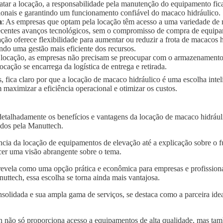
ratar a locação, a responsabilidade pela manutenção do equipamento fic
ionais e garantindo um funcionamento confiável do macaco hidráulico.
a
: As empresas que optam pela locação têm acesso a uma variedade de
 recentes avanços tecnológicos, sem o compromisso de compra de equip
ação oferece flexibilidade para aumentar ou reduzir a frota de macaco
ndo uma gestão mais eficiente dos recursos.
 locação, as empresas não precisam se preocupar com o armazenament
ocação se encarrega da logística de entrega e retirada.
, fica claro por que a locação de macaco hidráulico é uma escolha int
maximizar a eficiência operacional e otimizar os custos.
detalhadamente os benefícios e vantagens da locação de macaco hidráu
idos pela Manuttech.
ncia da locação de equipamentos de elevação até a explicação sobre o 
er uma visão abrangente sobre o tema.
revela como uma opção prática e econômica para empresas e profissiona
ttech, essa escolha se torna ainda mais vantajosa.
solidada e sua ampla gama de serviços, se destaca como a parceira idea
 não só proporciona acesso a equipamentos de alta qualidade, mas tam