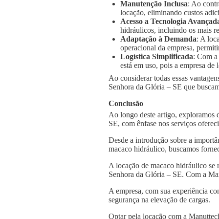
Manutenção Inclusa
: Ao cont
locação, eliminando custos adic
Acesso a Tecnologia Avançad
hidráulicos, incluindo os mais
Adaptação à Demanda
: A loc
operacional da empresa, permiti
Logística Simplificada
: Com a
está em uso, pois a empresa de l
Ao considerar todas essas vantagens
Senhora da Glória – SE que buscam 
Conclusão
Ao longo deste artigo, exploramos 
SE, com ênfase nos serviços oferec
Desde a introdução sobre a importâ
macaco hidráulico, buscamos fornec
A locação de macaco hidráulico se 
Senhora da Glória – SE. Com a Manu
A empresa, com sua experiência con
segurança na elevação de cargas.
Optar pela locação com a Manuttech