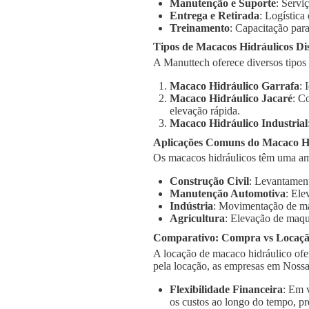
Manutenção e Suporte
: Servi
Entrega e Retirada
: Logística
Treinamento
: Capacitação para
Tipos de Macacos Hidráulicos Di
A Manuttech oferece diversos tipos
Macaco Hidráulico Garrafa
: 
Macaco Hidráulico Jacaré
: C
elevação rápida.
Macaco Hidráulico Industrial
Aplicações Comuns do Macaco Hi
Os macacos hidráulicos têm uma am
Construção Civil
: Levantament
Manutenção Automotiva
: Ele
Indústria
: Movimentação de má
Agricultura
: Elevação de maqu
Comparativo: Compra vs Locaç
A locação de macaco hidráulico ofe
pela locação, as empresas em Nossa
Flexibilidade Financeira
: Em 
os custos ao longo do tempo, pr