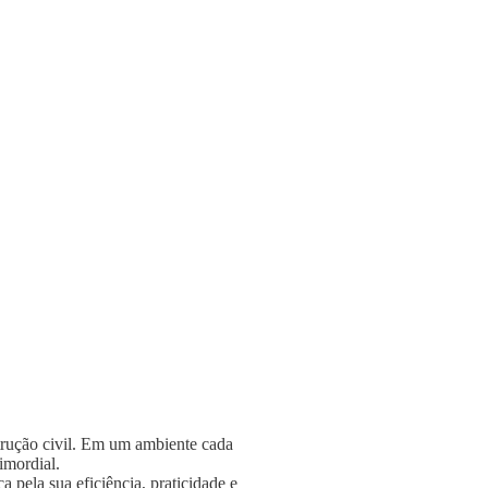
strução civil. Em um ambiente cada
rimordial.
 pela sua eficiência, praticidade e