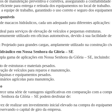
ços de manutenção preventiva e corretiva, assegurando a confiabilidad
 eficiente para entrega e retirada dos equipamentos no local de trabalho.
 a equipe de trabalho, garantindo o uso correto e seguro dos equipamen
sponíveis
 de macacos hidráulicos, cada um adequado para diferentes aplicações:
Ideal para serviços de elevação de veículos e pequenas estruturas.
omumente utilizado em oficinas automotivas, devido à sua facilidade d
: Projetado para grandes cargas, amplamente utilizado na construção civi
dráulico em Nossa Senhora da Glória – SE
pla gama de aplicações em Nossa Senhora da Glória – SE, incluindo:
o de estruturas e materiais pesados.
vação de veículos para reparos e manutenção.
quinas e equipamentos pesados.
inários agrícolas para manutenção.
ão
rece uma série de vantagens significativas em comparação com a compr
 Senhora da Glória – SE podem desfrutar de:
vez de realizar um investimento inicial elevado na compra do equipament
eservando o capital de giro da empresa.