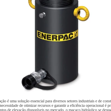
ão é uma solução essencial para diversos setores industriais e de con
ecessidade de otimizar recursos e garantir a eficiência operacional é p
ntos de elevação disponíveis no mercado, o macaco hidráulico se destaca