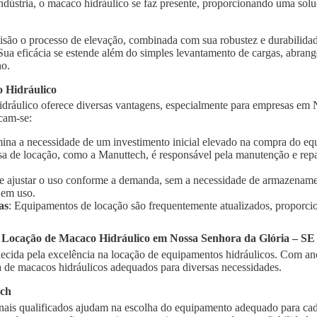
indústria, o macaco hidráulico se faz presente, proporcionando uma solu
isão o processo de elevação, combinada com sua robustez e durabilidad
 Sua eficácia se estende além do simples levantamento de cargas, abra
ho.
 Hidráulico
dráulico oferece diversas vantagens, especialmente para empresas em 
acam-se:
imina a necessidade de um investimento inicial elevado na compra do e
sa de locação, como a Manuttech, é responsável pela manutenção e rep
te ajustar o uso conforme a demanda, sem a necessidade de armazename
 em uso.
as
: Equipamentos de locação são frequentemente atualizados, proporci
a Locação de Macaco Hidráulico em Nossa Senhora da Glória – SE
cida pela excelência na locação de equipamentos hidráulicos. Com ano
de macacos hidráulicos adequados para diversas necessidades.
ech
onais qualificados ajudam na escolha do equipamento adequado para cad