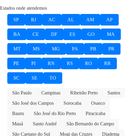
Estados onde atendemos
SP
RJ
AC
AL
AM
AP
BA
CE
DF
ES
GO
MA
MT
MS
MG
PA
PB
PR
PE
PI
RN
RS
RO
RR
SC
SE
TO
São Paulo
Campinas
Ribeirão Preto
Santos
São José dos Campos
Sorocaba
Osasco
Bauru
São José do Rio Preto
Piracicaba
Mauá
Santo André
São Bernardo do Campo
São Caetano do Sul
Mogi das Cruzes
Diadema