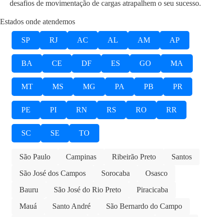
desafios de movimentação de cargas atrapalhem o seu sucesso.
Estados onde atendemos
SP
RJ
AC
AL
AM
AP
BA
CE
DF
ES
GO
MA
MT
MS
MG
PA
PB
PR
PE
PI
RN
RS
RO
RR
SC
SE
TO
São Paulo
Campinas
Ribeirão Preto
Santos
São José dos Campos
Sorocaba
Osasco
Bauru
São José do Rio Preto
Piracicaba
Mauá
Santo André
São Bernardo do Campo