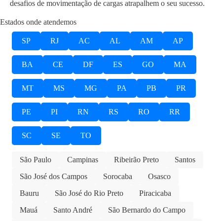
desafios de movimentação de cargas atrapalhem o seu sucesso.
Estados onde atendemos
SP
RJ
AC
AL
AM
AP
BA
CE
DF
ES
GO
MA
MT
MS
MG
PA
PB
PR
PE
PI
RN
RS
RO
RR
SC
SE
TO
São Paulo
Campinas
Ribeirão Preto
Santos
São José dos Campos
Sorocaba
Osasco
Bauru
São José do Rio Preto
Piracicaba
Mauá
Santo André
São Bernardo do Campo