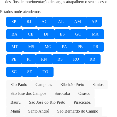
desafios de movimentação de cargas atrapalhem o seu sucesso.
Estados onde atendemos
SP
RJ
AC
AL
AM
AP
BA
CE
DF
ES
GO
MA
MT
MS
MG
PA
PB
PR
PE
PI
RN
RS
RO
RR
SC
SE
TO
São Paulo
Campinas
Ribeirão Preto
Santos
São José dos Campos
Sorocaba
Osasco
Bauru
São José do Rio Preto
Piracicaba
Mauá
Santo André
São Bernardo do Campo