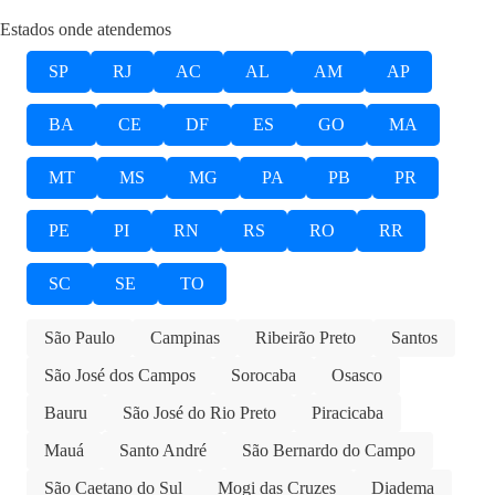
Estados onde atendemos
SP
RJ
AC
AL
AM
AP
BA
CE
DF
ES
GO
MA
MT
MS
MG
PA
PB
PR
PE
PI
RN
RS
RO
RR
SC
SE
TO
São Paulo
Campinas
Ribeirão Preto
Santos
São José dos Campos
Sorocaba
Osasco
Bauru
São José do Rio Preto
Piracicaba
Mauá
Santo André
São Bernardo do Campo
São Caetano do Sul
Mogi das Cruzes
Diadema