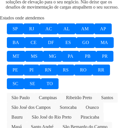
soluções de elevação para o seu negócio. Não deixe que os
desafios de movimentação de cargas atrapalhem o seu sucesso.
Estados onde atendemos
SP
RJ
AC
AL
AM
AP
BA
CE
DF
ES
GO
MA
MT
MS
MG
PA
PB
PR
PE
PI
RN
RS
RO
RR
SC
SE
TO
São Paulo
Campinas
Ribeirão Preto
Santos
São José dos Campos
Sorocaba
Osasco
Bauru
São José do Rio Preto
Piracicaba
Mauá
Santo André
São Bernardo do Campo