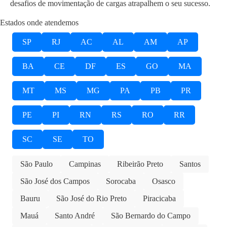
desafios de movimentação de cargas atrapalhem o seu sucesso.
Estados onde atendemos
SP
RJ
AC
AL
AM
AP
BA
CE
DF
ES
GO
MA
MT
MS
MG
PA
PB
PR
PE
PI
RN
RS
RO
RR
SC
SE
TO
São Paulo
Campinas
Ribeirão Preto
Santos
São José dos Campos
Sorocaba
Osasco
Bauru
São José do Rio Preto
Piracicaba
Mauá
Santo André
São Bernardo do Campo