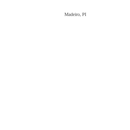
Category
Madeiro
,
PI