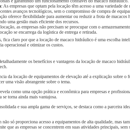
ionais e garantindo um funcionamento confiável do macaco hidráulico.
a
: As empresas que optam pela locação têm acesso a uma variedade de
 recentes avanços tecnológicos, sem o compromisso de compra de equip
ação oferece flexibilidade para aumentar ou reduzir a frota de macaco
ndo uma gestão mais eficiente dos recursos.
 locação, as empresas não precisam se preocupar com o armazenament
ocação se encarrega da logística de entrega e retirada.
, fica claro por que a locação de macaco hidráulico é uma escolha int
a operacional e otimizar os custos.
detalhadamente os benefícios e vantagens da locação de macaco hidráu
tech.
ncia da locação de equipamentos de elevação até a explicação sobre o 
er uma visão abrangente sobre o tema.
revela como uma opção prática e econômica para empresas e profission
a se torna ainda mais vantajosa.
solidada e sua ampla gama de serviços, se destaca como a parceira idea
 não só proporciona acesso a equipamentos de alta qualidade, mas tam
mite que as empresas se concentrem em suas atividades principais, sem