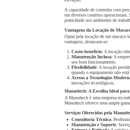
A capacidade de controlar com prec
em diversos cenários operacionais.
praticidade nos ambientes de trabal
Vantagens da Locação de Macaco
Optar pela locação de um macaco hi
vantagens, destacam-se:
Custo-benefício
: A locação el
Manutenção Inclusa
: A empre
seu bom funcionamento.
Flexibilidade
: A locação permi
quando o equipamento não está
Acesso a Tecnologias Modern
inovações tecnológicas.
Manuttech: A Escolha Ideal par
A Manuttech é uma empresa reconhe
Manuttech oferece uma ampla gama 
Serviços Oferecidos pela Manutt
Consultoria Técnica
: Profissi
Manutenção e Suporte
: Servi
Entrega e Retirada
: Logística