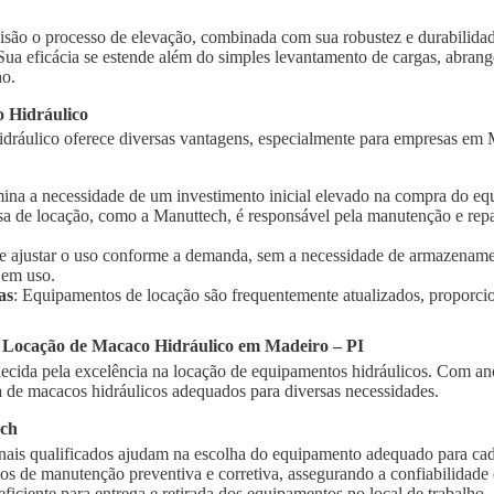
isão o processo de elevação, combinada com sua robustez e durabilidad
 Sua eficácia se estende além do simples levantamento de cargas, abra
ho.
 Hidráulico
dráulico oferece diversas vantagens, especialmente para empresas em M
imina a necessidade de um investimento inicial elevado na compra do e
sa de locação, como a Manuttech, é responsável pela manutenção e rep
te ajustar o uso conforme a demanda, sem a necessidade de armazename
 em uso.
as
: Equipamentos de locação são frequentemente atualizados, proporci
a Locação de Macaco Hidráulico em Madeiro – PI
cida pela excelência na locação de equipamentos hidráulicos. Com ano
de macacos hidráulicos adequados para diversas necessidades.
ech
onais qualificados ajudam na escolha do equipamento adequado para cad
ços de manutenção preventiva e corretiva, assegurando a confiabilidad
 eficiente para entrega e retirada dos equipamentos no local de trabalho.