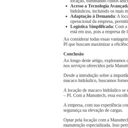
locação, eliminando custos adic
Acesso a Tecnologia Avançad
hidráulicos, incluindo os mais
Adaptação à Demanda
: A loc
operacional da empresa, permiti
Logística Simplificada
: Com a
está em uso, pois a empresa de l
Ao considerar todas essas vantagens
PI que buscam maximizar a eficiênci
Conclusão
Ao longo deste artigo, exploramos 
nos serviços oferecidos pela Manut
Desde a introdução sobre a importâ
macaco hidráulico, buscamos fornec
A locação de macaco hidráulico se 
– PI. Com a Manuttech, essa escolh
A empresa, com sua experiência con
segurança na elevação de cargas.
Optar pela locação com a Manuttech
manutenção especializada. Isso per