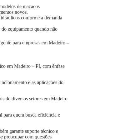
 modelos de macacos
amentos novos.
s hidráulicos conforme a demanda
o do equipamento quando não
eligente para empresas em Madeiro –
lico em Madeiro – PI, com ênfase
funcionamento e as aplicações do
ais de diversos setores em Madeiro
l para quem busca eficiência e
bém garante suporte técnico e
 se preocupar com questões