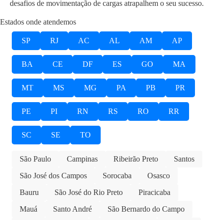
desafios de movimentação de cargas atrapalhem o seu sucesso.
Estados onde atendemos
SP
RJ
AC
AL
AM
AP
BA
CE
DF
ES
GO
MA
MT
MS
MG
PA
PB
PR
PE
PI
RN
RS
RO
RR
SC
SE
TO
São Paulo
Campinas
Ribeirão Preto
Santos
São José dos Campos
Sorocaba
Osasco
Bauru
São José do Rio Preto
Piracicaba
Mauá
Santo André
São Bernardo do Campo