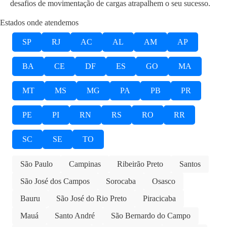
desafios de movimentação de cargas atrapalhem o seu sucesso.
Estados onde atendemos
SP
RJ
AC
AL
AM
AP
BA
CE
DF
ES
GO
MA
MT
MS
MG
PA
PB
PR
PE
PI
RN
RS
RO
RR
SC
SE
TO
São Paulo
Campinas
Ribeirão Preto
Santos
São José dos Campos
Sorocaba
Osasco
Bauru
São José do Rio Preto
Piracicaba
Mauá
Santo André
São Bernardo do Campo