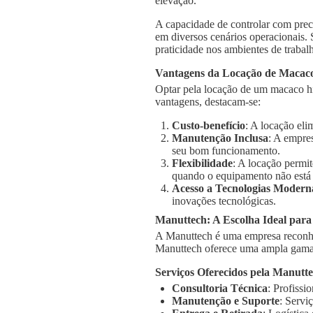
elevação.
A capacidade de controlar com prec
em diversos cenários operacionais.
praticidade nos ambientes de trabal
Vantagens da Locação de Macaco
Optar pela locação de um macaco hid
vantagens, destacam-se:
Custo-benefício
: A locação el
Manutenção Inclusa
: A empre
seu bom funcionamento.
Flexibilidade
: A locação permi
quando o equipamento não está
Acesso a Tecnologias Modern
inovações tecnológicas.
Manuttech: A Escolha Ideal para
A Manuttech é uma empresa reconhe
Manuttech oferece uma ampla gama 
Serviços Oferecidos pela Manutt
Consultoria Técnica
: Profissi
Manutenção e Suporte
: Servi