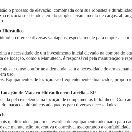
isão o processo de elevação, combinada com sua robustez e durabilidad
 Sua eficácia se estende além do simples levantamento de cargas, abra
ho.
 Hidráulico
ráulico oferece diversas vantagens, especialmente para empresas em Lu
imina a necessidade de um investimento inicial elevado na compra do e
sa de locação, como a Manuttech, é responsável pela manutenção e rep
te ajustar o uso conforme a demanda, sem a necessidade de armazename
 em uso.
as
: Equipamentos de locação são frequentemente atualizados, proporci
 Locação de Macaco Hidráulico em Lucélia – SP
cida pela excelência na locação de equipamentos hidráulicos. Com ano
de macacos hidráulicos adequados para diversas necessidades.
ech
onais qualificados ajudam na escolha do equipamento adequado para cad
ços de manutenção preventiva e corretiva, assegurando a confiabilidad