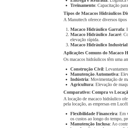
Entrega e Retirada
: Logística
Treinamento
: Capacitação para
Tipos de Macacos Hidráulicos Di
A Manuttech oferece diversos tipos
Macaco Hidráulico Garrafa
: 
Macaco Hidráulico Jacaré
: C
elevação rápida.
Macaco Hidráulico Industrial
Aplicações Comuns do Macaco Hi
Os macacos hidráulicos têm uma am
Construção Civil
: Levantament
Manutenção Automotiva
: Ele
Indústria
: Movimentação de má
Agricultura
: Elevação de maqu
Comparativo: Compra vs Locaç
A locação de macaco hidráulico ofe
pela locação, as empresas em Lucél
Flexibilidade Financeira
: Em 
os custos ao longo do tempo, pr
Manutenção Inclusa
: Ao cont