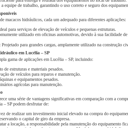
 eficiente para entrega e retirada dos equipamentos no local de trabalho.
 a equipe de trabalho, garantindo o uso correto e seguro dos equipamen
sponíveis
 de macacos hidráulicos, cada um adequado para diferentes aplicações:
Ideal para serviços de elevação de veículos e pequenas estruturas.
omumente utilizado em oficinas automotivas, devido à sua facilidade d
: Projetado para grandes cargas, amplamente utilizado na construção civi
dráulico em Lucélia – SP
pla gama de aplicações em Lucélia – SP, incluindo:
o de estruturas e materiais pesados.
vação de veículos para reparos e manutenção.
quinas e equipamentos pesados.
inários agrícolas para manutenção.
ão
rece uma série de vantagens significativas em comparação com a compr
ia – SP podem desfrutar de:
vez de realizar um investimento inicial elevado na compra do equipament
eservando o capital de giro da empresa.
ratar a locação, a responsabilidade pela manutenção do equipamento fic