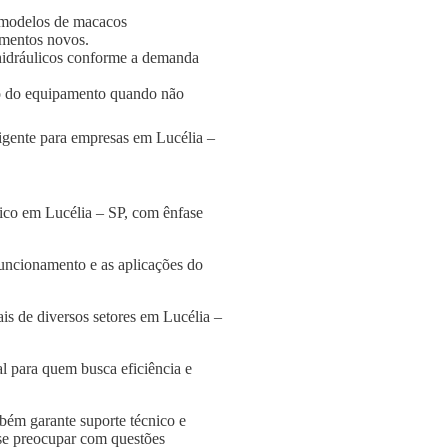
 modelos de macacos
amentos novos.
s hidráulicos conforme a demanda
o do equipamento quando não
ligente para empresas em Lucélia –
lico em Lucélia – SP, com ênfase
funcionamento e as aplicações do
is de diversos setores em Lucélia –
l para quem busca eficiência e
bém garante suporte técnico e
 se preocupar com questões