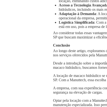
locação, eliminando custos adic
Acesso a Tecnologia Avançad
hidráulicos, incluindo os mais
Adaptação à Demanda
: A loc
operacional da empresa, permiti
Logística Simplificada
: Com a
está em uso, pois a empresa de l
Ao considerar todas essas vantagens
SP que buscam maximizar a eficiênci
Conclusão
Ao longo deste artigo, exploramos 
nos serviços oferecidos pela Manut
Desde a introdução sobre a importâ
macaco hidráulico, buscamos fornec
A locação de macaco hidráulico se 
SP. Com a Manuttech, essa escolha 
A empresa, com sua experiência con
segurança na elevação de cargas.
Optar pela locação com a Manuttech
manutenção especializada. Isso per