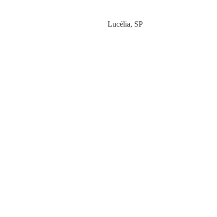
Category
Lucélia
,
SP