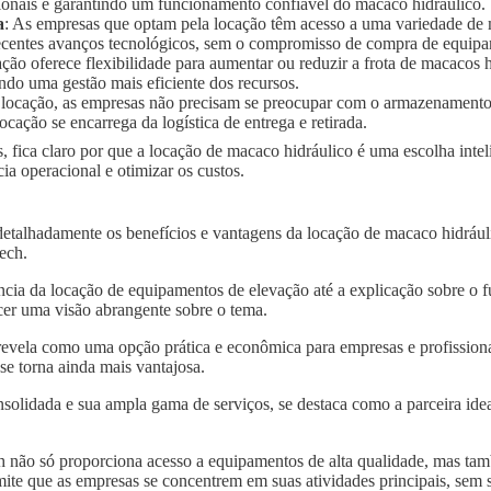
ionais e garantindo um funcionamento confiável do macaco hidráulico.
a
: As empresas que optam pela locação têm acesso a uma variedade de
 recentes avanços tecnológicos, sem o compromisso de compra de equip
ação oferece flexibilidade para aumentar ou reduzir a frota de macaco
ndo uma gestão mais eficiente dos recursos.
 locação, as empresas não precisam se preocupar com o armazenament
ocação se encarrega da logística de entrega e retirada.
, fica claro por que a locação de macaco hidráulico é uma escolha inte
a operacional e otimizar os custos.
detalhadamente os benefícios e vantagens da locação de macaco hidráu
tech.
ncia da locação de equipamentos de elevação até a explicação sobre o 
er uma visão abrangente sobre o tema.
revela como uma opção prática e econômica para empresas e profissiona
se torna ainda mais vantajosa.
solidada e sua ampla gama de serviços, se destaca como a parceira idea
 não só proporciona acesso a equipamentos de alta qualidade, mas tam
mite que as empresas se concentrem em suas atividades principais, sem