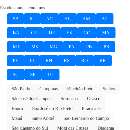
Estados onde atendemos
SP
RJ
AC
AL
AM
AP
BA
CE
DF
ES
GO
MA
MT
MS
MG
PA
PB
PR
PE
PI
RN
RS
RO
RR
SC
SE
TO
São Paulo
Campinas
Ribeirão Preto
Santos
São José dos Campos
Sorocaba
Osasco
Bauru
São José do Rio Preto
Piracicaba
Mauá
Santo André
São Bernardo do Campo
São Caetano do Sul
Mogi das Cruzes
Diadema