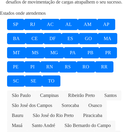
desafios de movimentação de cargas atrapalhem o seu sucesso.
Estados onde atendemos
SP
RJ
AC
AL
AM
AP
BA
CE
DF
ES
GO
MA
MT
MS
MG
PA
PB
PR
PE
PI
RN
RS
RO
RR
SC
SE
TO
São Paulo
Campinas
Ribeirão Preto
Santos
São José dos Campos
Sorocaba
Osasco
Bauru
São José do Rio Preto
Piracicaba
Mauá
Santo André
São Bernardo do Campo