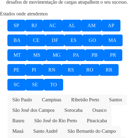
desafios de movimentação de cargas atrapalhem o seu sucesso.
Estados onde atendemos
SP
RJ
AC
AL
AM
AP
BA
CE
DF
ES
GO
MA
MT
MS
MG
PA
PB
PR
PE
PI
RN
RS
RO
RR
SC
SE
TO
São Paulo
Campinas
Ribeirão Preto
Santos
São José dos Campos
Sorocaba
Osasco
Bauru
São José do Rio Preto
Piracicaba
Mauá
Santo André
São Bernardo do Campo