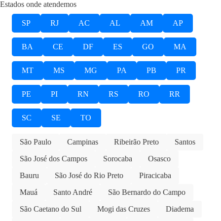
Estados onde atendemos
SP
RJ
AC
AL
AM
AP
BA
CE
DF
ES
GO
MA
MT
MS
MG
PA
PB
PR
PE
PI
RN
RS
RO
RR
SC
SE
TO
São Paulo
Campinas
Ribeirão Preto
Santos
São José dos Campos
Sorocaba
Osasco
Bauru
São José do Rio Preto
Piracicaba
Mauá
Santo André
São Bernardo do Campo
São Caetano do Sul
Mogi das Cruzes
Diadema