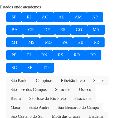
Estados onde atendemos
SP
RJ
AC
AL
AM
AP
BA
CE
DF
ES
GO
MA
MT
MS
MG
PA
PB
PR
PE
PI
RN
RS
RO
RR
SC
SE
TO
São Paulo
Campinas
Ribeirão Preto
Santos
São José dos Campos
Sorocaba
Osasco
Bauru
São José do Rio Preto
Piracicaba
Mauá
Santo André
São Bernardo do Campo
São Caetano do Sul
Mogi das Cruzes
Diadema