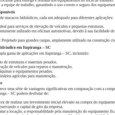
 eficiente para entrega e retirada dos equipamentos no local de trabalho.
 a equipe de trabalho, garantindo o uso correto e seguro dos equipamen
sponíveis
 de macacos hidráulicos, cada um adequado para diferentes aplicações:
Ideal para serviços de elevação de veículos e pequenas estruturas.
omumente utilizado em oficinas automotivas, devido à sua facilidade d
: Projetado para grandes cargas, amplamente utilizado na construção civi
dráulico em Itapiranga – SC
pla gama de aplicações em Itapiranga – SC, incluindo:
o de estruturas e materiais pesados.
vação de veículos para reparos e manutenção.
quinas e equipamentos pesados.
inários agrícolas para manutenção.
ão
rece uma série de vantagens significativas em comparação com a compr
ranga – SC podem desfrutar de:
vez de realizar um investimento inicial elevado na compra do equipament
eservando o capital de giro da empresa.
ratar a locação, a responsabilidade pela manutenção do equipamento fic