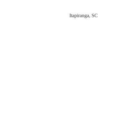
Category
Itapiranga
,
SC