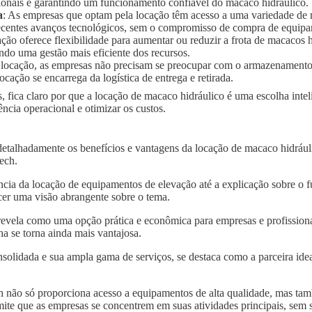
ionais e garantindo um funcionamento confiável do macaco hidráulico.
a
: As empresas que optam pela locação têm acesso a uma variedade de
 recentes avanços tecnológicos, sem o compromisso de compra de equip
ação oferece flexibilidade para aumentar ou reduzir a frota de macaco
ndo uma gestão mais eficiente dos recursos.
 locação, as empresas não precisam se preocupar com o armazenament
ocação se encarrega da logística de entrega e retirada.
, fica claro por que a locação de macaco hidráulico é uma escolha inte
cia operacional e otimizar os custos.
detalhadamente os benefícios e vantagens da locação de macaco hidráu
tech.
ncia da locação de equipamentos de elevação até a explicação sobre o 
er uma visão abrangente sobre o tema.
revela como uma opção prática e econômica para empresas e profissionai
a se torna ainda mais vantajosa.
solidada e sua ampla gama de serviços, se destaca como a parceira idea
 não só proporciona acesso a equipamentos de alta qualidade, mas tam
mite que as empresas se concentrem em suas atividades principais, sem