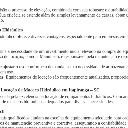
isão o processo de elevação, combinada com sua robustez e durabilidad
 Sua eficácia se estende além do simples levantamento de cargas, abra
ho.
 Hidráulico
ráulico oferece diversas vantagens, especialmente para empresas em It
imina a necessidade de um investimento inicial elevado na compra do e
sa de locação, como a Manuttech, é responsável pela manutenção e rep
te ajustar o uso conforme a demanda, sem a necessidade de armazename
 em uso.
as
: Equipamentos de locação são frequentemente atualizados, proporci
 Locação de Macaco Hidráulico em Itapiranga – SC
cida pela excelência na locação de equipamentos hidráulicos. Com ano
de macacos hidráulicos adequados para diversas necessidades.
ech
onais qualificados ajudam na escolha do equipamento adequado para cad
ços de manutenção preventiva e corretiva, assegurando a confiabilidad