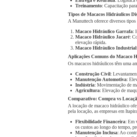
Entrega e Retirada
: Logística
Treinamento
: Capacitação para
Tipos de Macacos Hidráulicos Di
A Manuttech oferece diversos tipos
Macaco Hidráulico Garrafa
: 
Macaco Hidráulico Jacaré
: C
elevação rápida.
Macaco Hidráulico Industrial
Aplicações Comuns do Macaco Hi
Os macacos hidráulicos têm uma am
Construção Civil
: Levantament
Manutenção Automotiva
: Ele
Indústria
: Movimentação de má
Agricultura
: Elevação de maqu
Comparativo: Compra vs Locaç
A locação de macaco hidráulico ofe
pela locação, as empresas em Itapi
Flexibilidade Financeira
: Em 
os custos ao longo do tempo, pr
Manutenção Inclusa
: Ao cont