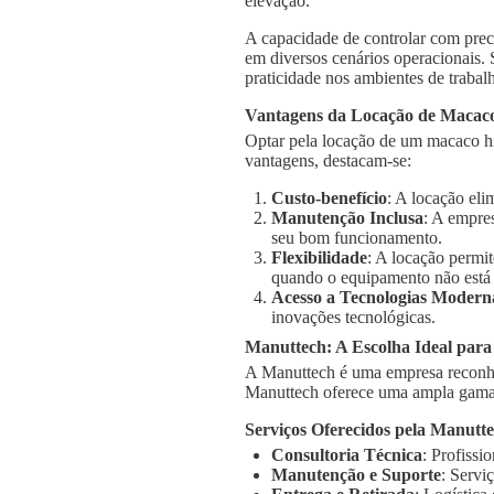
elevação.
A capacidade de controlar com prec
em diversos cenários operacionais.
praticidade nos ambientes de trabal
Vantagens da Locação de Macaco
Optar pela locação de um macaco hid
vantagens, destacam-se:
Custo-benefício
: A locação el
Manutenção Inclusa
: A empre
seu bom funcionamento.
Flexibilidade
: A locação permi
quando o equipamento não está
Acesso a Tecnologias Modern
inovações tecnológicas.
Manuttech: A Escolha Ideal para
A Manuttech é uma empresa reconhe
Manuttech oferece uma ampla gama 
Serviços Oferecidos pela Manutt
Consultoria Técnica
: Profissi
Manutenção e Suporte
: Servi