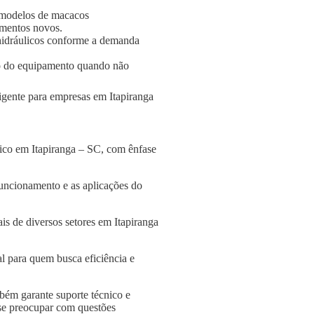
 modelos de macacos
amentos novos.
s hidráulicos conforme a demanda
o do equipamento quando não
ligente para empresas em Itapiranga
lico em Itapiranga – SC, com ênfase
funcionamento e as aplicações do
s de diversos setores em Itapiranga
l para quem busca eficiência e
bém garante suporte técnico e
 se preocupar com questões