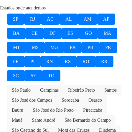
Estados onde atendemos
SP
RJ
AC
AL
AM
AP
BA
CE
DF
ES
GO
MA
MT
MS
MG
PA
PB
PR
PE
PI
RN
RS
RO
RR
SC
SE
TO
São Paulo
Campinas
Ribeirão Preto
Santos
São José dos Campos
Sorocaba
Osasco
Bauru
São José do Rio Preto
Piracicaba
Mauá
Santo André
São Bernardo do Campo
São Caetano do Sul
Mogi das Cruzes
Diadema