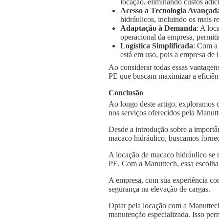
locação, eliminando custos adic
Acesso a Tecnologia Avançad
hidráulicos, incluindo os mais
Adaptação à Demanda
: A loc
operacional da empresa, permiti
Logística Simplificada
: Com a
está em uso, pois a empresa de l
Ao considerar todas essas vantagens
PE que buscam maximizar a eficiênci
Conclusão
Ao longo deste artigo, exploramos 
nos serviços oferecidos pela Manut
Desde a introdução sobre a importâ
macaco hidráulico, buscamos fornec
A locação de macaco hidráulico se 
PE. Com a Manuttech, essa escolha 
A empresa, com sua experiência con
segurança na elevação de cargas.
Optar pela locação com a Manuttech
manutenção especializada. Isso per