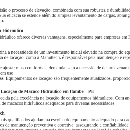
isão o processo de elevação, combinada com sua robustez e durabilidad
 Sua eficácia se estende além do simples levantamento de cargas, abra
ho.
 Hidráulico
dráulico oferece diversas vantagens, especialmente para empresas em I
imina a necessidade de um investimento inicial elevado na compra do e
sa de locação, como a Manuttech, é responsável pela manutenção e rep
te ajustar o uso conforme a demanda, sem a necessidade de armazename
 em uso.
as
: Equipamentos de locação são frequentemente atualizados, proporci
a Locação de Macaco Hidráulico em Itambé – PE
cida pela excelência na locação de equipamentos hidráulicos. Com ano
de macacos hidráulicos adequados para diversas necessidades.
ech
onais qualificados ajudam na escolha do equipamento adequado para cad
ços de manutenção preventiva e corretiva, assegurando a confiabilidad