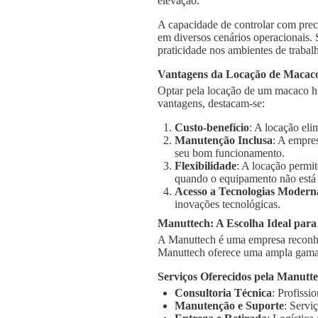
elevação.
A capacidade de controlar com prec
em diversos cenários operacionais.
praticidade nos ambientes de trabal
Vantagens da Locação de Macaco
Optar pela locação de um macaco hi
vantagens, destacam-se:
Custo-benefício
: A locação el
Manutenção Inclusa
: A empre
seu bom funcionamento.
Flexibilidade
: A locação permi
quando o equipamento não está
Acesso a Tecnologias Modern
inovações tecnológicas.
Manuttech: A Escolha Ideal par
A Manuttech é uma empresa reconhe
Manuttech oferece uma ampla gama 
Serviços Oferecidos pela Manutt
Consultoria Técnica
: Profissi
Manutenção e Suporte
: Servi