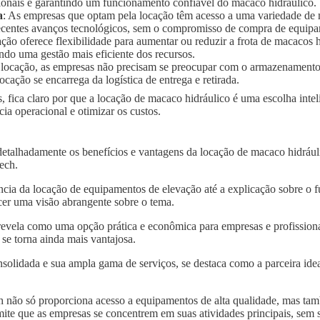
ionais e garantindo um funcionamento confiável do macaco hidráulico.
a
: As empresas que optam pela locação têm acesso a uma variedade de
 recentes avanços tecnológicos, sem o compromisso de compra de equip
ação oferece flexibilidade para aumentar ou reduzir a frota de macaco
ndo uma gestão mais eficiente dos recursos.
 locação, as empresas não precisam se preocupar com o armazenament
ocação se encarrega da logística de entrega e retirada.
, fica claro por que a locação de macaco hidráulico é uma escolha inte
a operacional e otimizar os custos.
detalhadamente os benefícios e vantagens da locação de macaco hidráu
tech.
ncia da locação de equipamentos de elevação até a explicação sobre o 
er uma visão abrangente sobre o tema.
revela como uma opção prática e econômica para empresas e profissiona
se torna ainda mais vantajosa.
solidada e sua ampla gama de serviços, se destaca como a parceira idea
 não só proporciona acesso a equipamentos de alta qualidade, mas tam
mite que as empresas se concentrem em suas atividades principais, sem