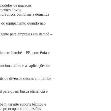
 modelos de macacos
amentos novos.
s hidráulicos conforme a demanda
o do equipamento quando não
ligente para empresas em Itambé –
lico em Itambé – PE, com ênfase
funcionamento e as aplicações do
is de diversos setores em Itambé –
l para quem busca eficiência e
bém garante suporte técnico e
 se preocupar com questões