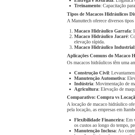
Entrega e Retirada
: Logística
Treinamento
: Capacitação para
Tipos de Macacos Hidráulicos Di
A Manuttech oferece diversos tipos
Macaco Hidráulico Garrafa
: 
Macaco Hidráulico Jacaré
: C
elevação rápida.
Macaco Hidráulico Industrial
Aplicações Comuns do Macaco H
Os macacos hidráulicos têm uma am
Construção Civil
: Levantament
Manutenção Automotiva
: Ele
Indústria
: Movimentação de má
Agricultura
: Elevação de maqu
Comparativo: Compra vs Locaç
A locação de macaco hidráulico ofe
pela locação, as empresas em Itamb
Flexibilidade Financeira
: Em 
os custos ao longo do tempo, pr
Manutenção Inclusa
: Ao cont