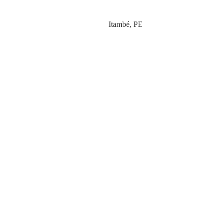
Category
Itambé
,
PE