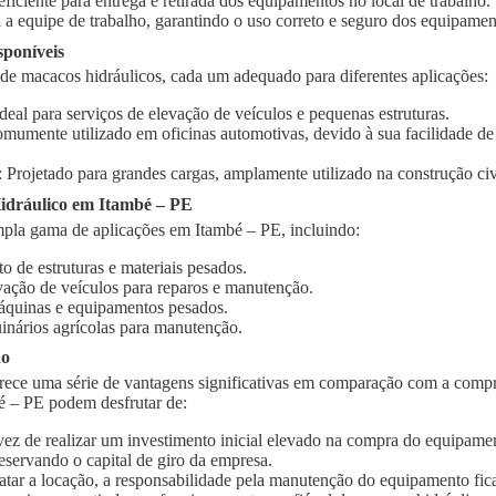
 eficiente para entrega e retirada dos equipamentos no local de trabalho.
 a equipe de trabalho, garantindo o uso correto e seguro dos equipamen
sponíveis
 de macacos hidráulicos, cada um adequado para diferentes aplicações:
Ideal para serviços de elevação de veículos e pequenas estruturas.
omumente utilizado em oficinas automotivas, devido à sua facilidade d
: Projetado para grandes cargas, amplamente utilizado na construção civi
idráulico em Itambé – PE
pla gama de aplicações em Itambé – PE, incluindo:
o de estruturas e materiais pesados.
vação de veículos para reparos e manutenção.
quinas e equipamentos pesados.
inários agrícolas para manutenção.
ão
rece uma série de vantagens significativas em comparação com a compr
é – PE podem desfrutar de:
vez de realizar um investimento inicial elevado na compra do equipament
eservando o capital de giro da empresa.
ratar a locação, a responsabilidade pela manutenção do equipamento fic