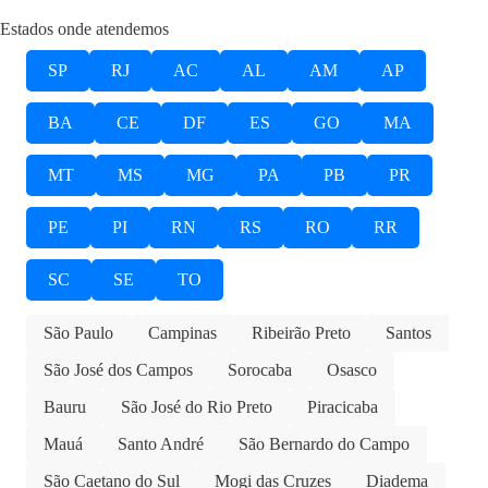
Estados onde atendemos
SP
RJ
AC
AL
AM
AP
BA
CE
DF
ES
GO
MA
MT
MS
MG
PA
PB
PR
PE
PI
RN
RS
RO
RR
SC
SE
TO
São Paulo
Campinas
Ribeirão Preto
Santos
São José dos Campos
Sorocaba
Osasco
Bauru
São José do Rio Preto
Piracicaba
Mauá
Santo André
São Bernardo do Campo
São Caetano do Sul
Mogi das Cruzes
Diadema