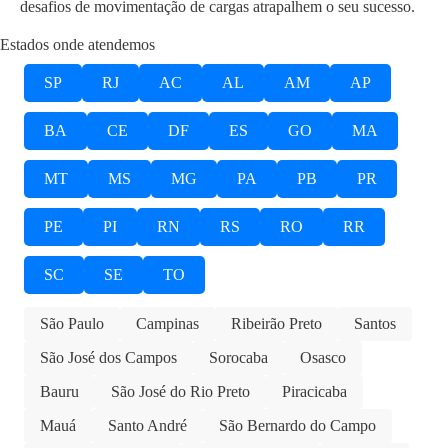
desafios de movimentação de cargas atrapalhem o seu sucesso.
Estados onde atendemos
SP
RJ
AC
AL
AM
AP
BA
CE
DF
ES
GO
MA
MT
MS
MG
PA
PB
PR
PE
PI
RN
RS
RO
RR
SC
SE
TO
São Paulo
Campinas
Ribeirão Preto
Santos
São José dos Campos
Sorocaba
Osasco
Bauru
São José do Rio Preto
Piracicaba
Mauá
Santo André
São Bernardo do Campo