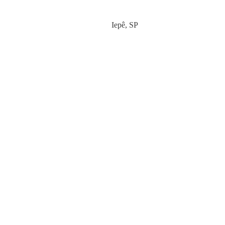
Category
Iepê
,
SP