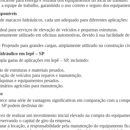
 eficiente para entrega e retirada dos equipamentos no local de trabalho.
 a equipe de trabalho, garantindo o uso correto e seguro dos equipamen
sponíveis
 de macacos hidráulicos, cada um adequado para diferentes aplicações:
Ideal para serviços de elevação de veículos e pequenas estruturas.
omumente utilizado em oficinas automotivas, devido à sua facilidade d
: Projetado para grandes cargas, amplamente utilizado na construção civi
dráulico em Iepê – SP
pla gama de aplicações em Iepê – SP, incluindo:
o de estruturas e materiais pesados.
vação de veículos para reparos e manutenção.
quinas e equipamentos pesados.
inários agrícolas para manutenção.
ão
rece uma série de vantagens significativas em comparação com a compr
– SP podem desfrutar de:
vez de realizar um investimento inicial elevado na compra do equipament
eservando o capital de giro da empresa.
ratar a locação, a responsabilidade pela manutenção do equipamento fic