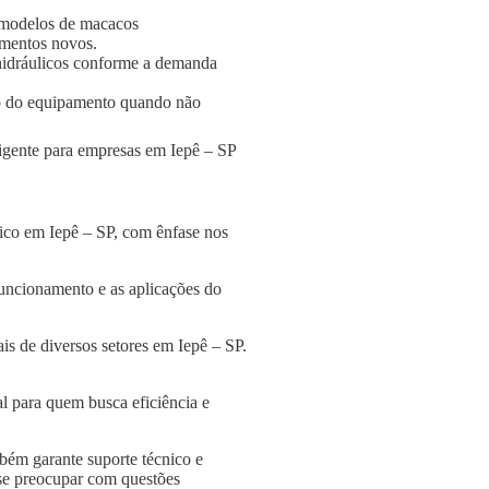
 modelos de macacos
amentos novos.
s hidráulicos conforme a demanda
o do equipamento quando não
ligente para empresas em Iepê – SP
ico em Iepê – SP, com ênfase nos
funcionamento e as aplicações do
s de diversos setores em Iepê – SP.
l para quem busca eficiência e
bém garante suporte técnico e
 se preocupar com questões