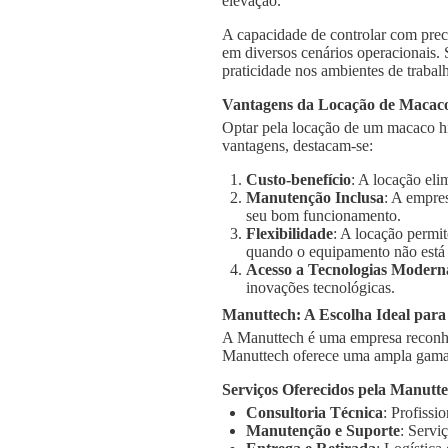
elevação.
A capacidade de controlar com prec
em diversos cenários operacionais.
praticidade nos ambientes de trabal
Vantagens da Locação de Macaco
Optar pela locação de um macaco hid
vantagens, destacam-se:
Custo-benefício
: A locação el
Manutenção Inclusa
: A empre
seu bom funcionamento.
Flexibilidade
: A locação permi
quando o equipamento não está
Acesso a Tecnologias Modern
inovações tecnológicas.
Manuttech: A Escolha Ideal para
A Manuttech é uma empresa reconhe
Manuttech oferece uma ampla gama 
Serviços Oferecidos pela Manutt
Consultoria Técnica
: Profissi
Manutenção e Suporte
: Servi