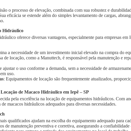
isão o processo de elevação, combinada com sua robustez e durabilidad
 Sua eficácia se estende além do simples levantamento de cargas, abra
ho.
 Hidráulico
ráulico oferece diversas vantagens, especialmente para empresas em Ie
imina a necessidade de um investimento inicial elevado na compra do e
sa de locação, como a Manuttech, é responsável pela manutenção e rep
te ajustar o uso conforme a demanda, sem a necessidade de armazename
 em uso.
as
: Equipamentos de locação são frequentemente atualizados, proporci
 Locação de Macaco Hidráulico em Iepê – SP
cida pela excelência na locação de equipamentos hidráulicos. Com ano
de macacos hidráulicos adequados para diversas necessidades.
ech
onais qualificados ajudam na escolha do equipamento adequado para cad
ços de manutenção preventiva e corretiva, assegurando a confiabilidad