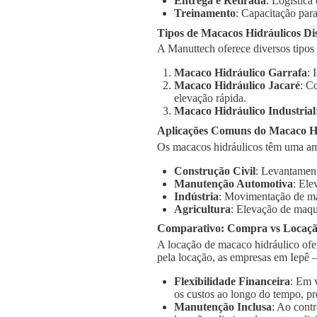
Entrega e Retirada
: Logística
Treinamento
: Capacitação para
Tipos de Macacos Hidráulicos Di
A Manuttech oferece diversos tipos
Macaco Hidráulico Garrafa
: 
Macaco Hidráulico Jacaré
: C
elevação rápida.
Macaco Hidráulico Industrial
Aplicações Comuns do Macaco Hi
Os macacos hidráulicos têm uma am
Construção Civil
: Levantament
Manutenção Automotiva
: Ele
Indústria
: Movimentação de má
Agricultura
: Elevação de maqu
Comparativo: Compra vs Locaç
A locação de macaco hidráulico ofe
pela locação, as empresas em Iepê 
Flexibilidade Financeira
: Em 
os custos ao longo do tempo, pr
Manutenção Inclusa
: Ao cont