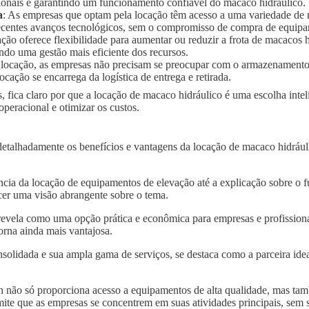
ionais e garantindo um funcionamento confiável do macaco hidráulico.
a
: As empresas que optam pela locação têm acesso a uma variedade de
 recentes avanços tecnológicos, sem o compromisso de compra de equip
ação oferece flexibilidade para aumentar ou reduzir a frota de macaco
ndo uma gestão mais eficiente dos recursos.
 locação, as empresas não precisam se preocupar com o armazenament
ocação se encarrega da logística de entrega e retirada.
, fica claro por que a locação de macaco hidráulico é uma escolha inte
peracional e otimizar os custos.
detalhadamente os benefícios e vantagens da locação de macaco hidrául
.
ncia da locação de equipamentos de elevação até a explicação sobre o 
er uma visão abrangente sobre o tema.
revela como uma opção prática e econômica para empresas e profissionai
orna ainda mais vantajosa.
solidada e sua ampla gama de serviços, se destaca como a parceira idea
 não só proporciona acesso a equipamentos de alta qualidade, mas tam
mite que as empresas se concentrem em suas atividades principais, sem